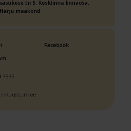
ääsukese tn 5, Kesklinna linnaosa,
, Harju maakond
t
Facebook
ram
9 7535
nnamuuseum.ee