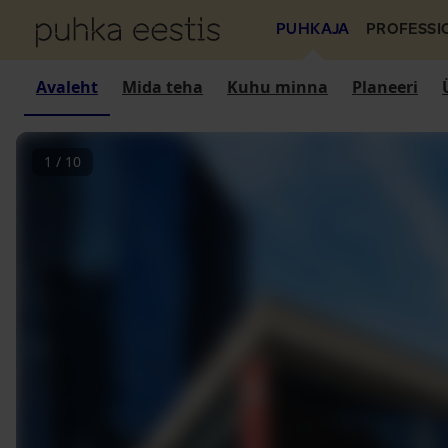
PUHKAJA
PROFESSI
Avaleht
Mida teha
Kuhu minna
Planeeri
1
/
10