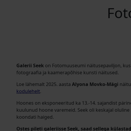
Fot
Galerii Seek
on Fotomuuseumi näitusepaviljon, ku
fotograafia ja kaamerapõhise kunsti näitused.
Loe lähemalt 2025. aasta
Alyona Movko-Mägi
näitu
kodulehelt
.
Hoones on eksponeeritud ka 13.-14. sajandist pärin
kuulunud hoone varemeid. Seek oli keskajal oluline
koondati haiged.
Ostes pileti galeriisse Seek, saad sellega külas