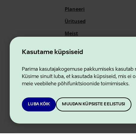
Planeeri
Üritused
Meist
Kasutame küpsiseid
Ettevõtluse ja Innovatsioon
Parima kasutajakogemuse pakkumiseks kasutab me
Küsime sinult luba, et kasutada küpsiseid, mis ei o
meie veebilehe põhifunktsioonide toimimiseks.
LUBA KÕIK
MUUDAN KÜPSISTE EELISTUSI