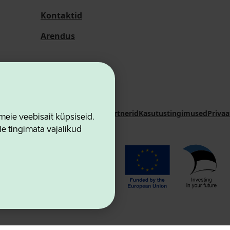
Kontaktid
Arendus
i Sihtasutus
Kontaktid
Koostööpartnerid
Kasutustingimused
Privaa
ie veebisait küpsiseid.
le tingimata vajalikud