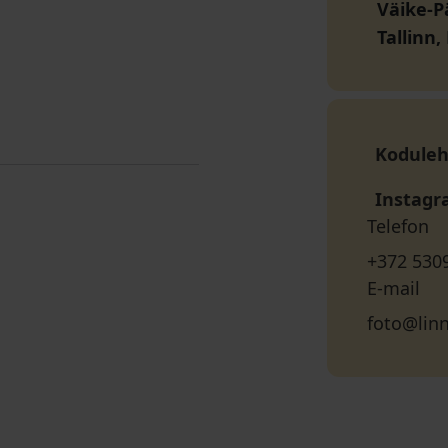
Väike-P
Tallinn
Koduleh
Instag
Telefon
+372 530
E-mail
foto@li