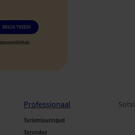
REGISTREERI
atsuspoliitikas
.
Professionaal
Sots
Turismiuuringud
Turundus