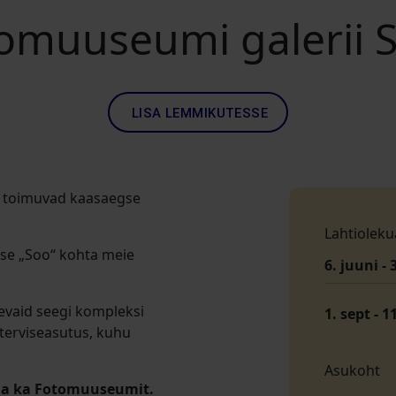
omuuseumi galerii 
LISA LEMMIKUTESSE
s toimuvad kaasaegse
Lahtioleku
se „Soo“ kohta meie
6. juuni - 
evaid seegi kompleksi
1. sept - 1
 terviseasutus, kuhu
Asukoht
tada ka Fotomuuseumit.