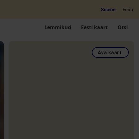
Sisene
Eesti
Lemmikud
Eesti kaart
Otsi
Ava kaart