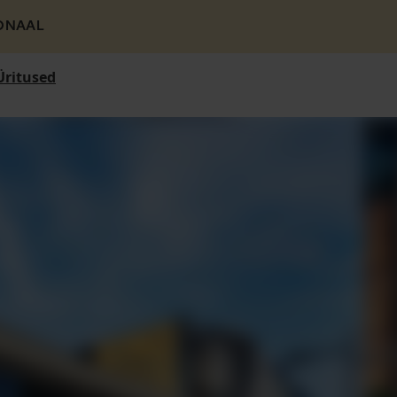
ONAAL
Üritused