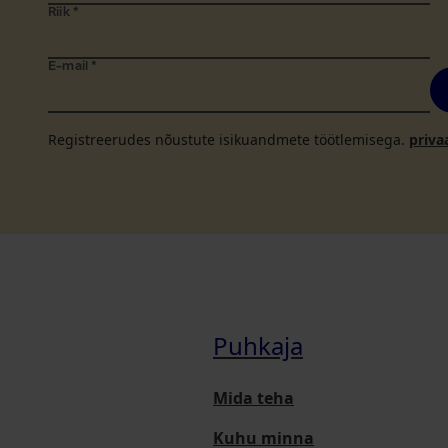
Riik
*
E-mail
*
Registreerudes nõustute isikuandmete töötlemisega.
priva
Puhkaja
Mida teha
Kuhu minna