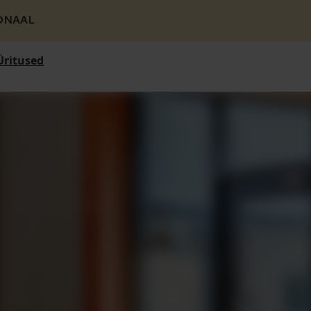
ONAAL
Üritused