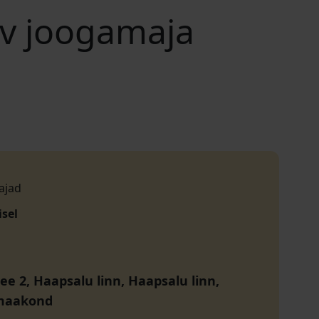
av joogamaja
ajad
isel
ee 2, Haapsalu linn, Haapsalu linn,
maakond