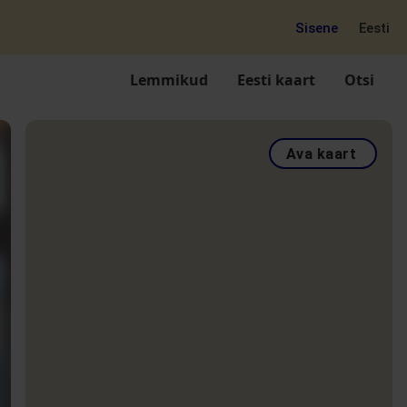
Sisene
Eesti
Lemmikud
Eesti kaart
Otsi
Ava kaart