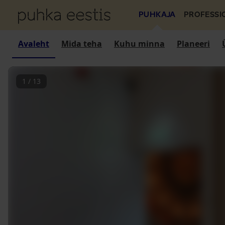
PUHKAJA
PROFESSI
Avaleht
Mida teha
Kuhu minna
Planeeri
1
/
13