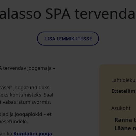
alasso SPA tervend
LISA LEMMIKUTESSE
PA tervendav joogamaja –
Lahtioleku
raselt joogatundideks,
Ettetellim
eks kohtumisteks. Saal
t vabas istumisvormis.
Asukoht
jad ja joogaplokid – et
Ranna t
nesetundele.
Lääne 
aab ka
Kundalini jooga