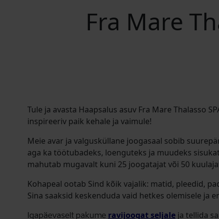
Fra Mare Th
Tule ja avasta Haapsalus asuv Fra Mare Thalasso S
inspireeriv paik kehale ja vaimule!
Meie avar ja valgusküllane joogasaal sobib suurepä
aga ka töötubadeks, loenguteks ja muudeks sisukat
mahutab mugavalt kuni 25 joogatajat või 50 kuulaja
Kohapeal ootab Sind kõik vajalik: matid, pleedid, pad
Sina saaksid keskenduda vaid hetkes olemisele ja e
ravijoogat seljale
ja tellida s
Igapäevaselt pakume