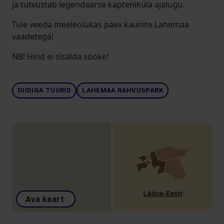
ja tutvustab legendaarse kapteniküla ajalugu.
Tule veeda meeleolukas päev kaunite Lahemaa
vaadetega!
NB! Hind ei sisalda sööke!
GIIDIGA TUURID
LAHEMAA RAHVUSPARK
Lääne-Eesti
Ava kaart