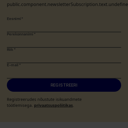
public.component.newsletterSubscription.text.undefin
Eesnimi
*
Perekonnanimi
*
Riik
*
E-mail
*
REGISTREERI
Registreerudes nõustute isikuandmete
töötlemisega.
privaatsuspoliitikas
.