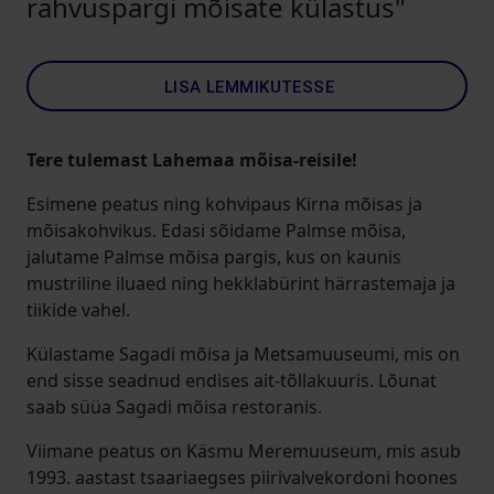
rahvuspargi mõisate külastus"
LISA LEMMIKUTESSE
Tere tulemast Lahemaa mõisa-reisile!
Esimene peatus ning kohvipaus Kirna mõisas ja
mõisakohvikus. Edasi sõidame Palmse mõisa,
jalutame Palmse mõisa pargis, kus on kaunis
mustriline iluaed ning hekklabürint härrastemaja ja
tiikide vahel.
Külastame Sagadi mõisa ja Metsamuuseumi, mis on
end sisse seadnud endises ait-tõllakuuris. Lõunat
saab süüa Sagadi mõisa restoranis.
Viimane peatus on Käsmu Meremuuseum, mis asub
1993. aastast tsaariaegses piirivalvekordoni hoones