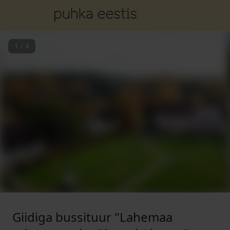
1
/
4
Giidiga bussituur "Lahemaa