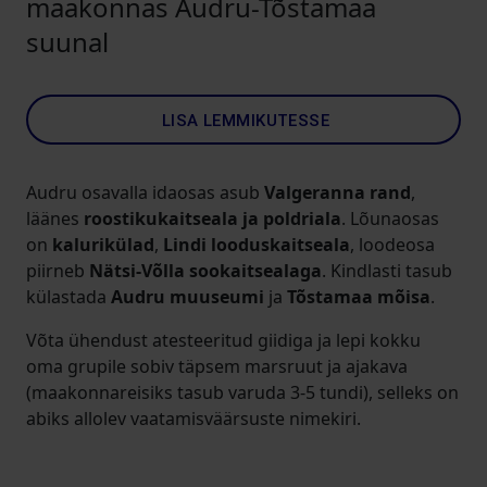
maakonnas Audru-Tõstamaa
suunal
LISA LEMMIKUTESSE
Audru osavalla idaosas asub
Valgeranna rand
,
läänes
roostikukaitseala ja poldriala
. Lõunaosas
on
kalurikülad
,
Lindi looduskaitseala
, loodeosa
piirneb
Nätsi-Võlla sookaitsealaga
. Kindlasti tasub
külastada
Audru muuseumi
ja
Tõstamaa mõisa
.
Võta ühendust atesteeritud giidiga ja lepi kokku
oma grupile sobiv täpsem marsruut ja ajakava
(maakonnareisiks tasub varuda 3-5 tundi), selleks on
abiks allolev vaatamisväärsuste nimekiri.