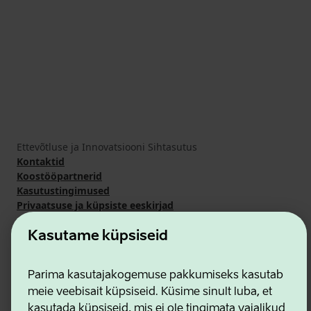
Ettevõtluse ja Innovatsiooni Sihtasutus
Kontaktid
Koostööpartnerid
Kasutustingimused
Privaatsuse ja küpsiste eeskirjad
Kasutame küpsiseid
Parima kasutajakogemuse pakkumiseks kasutab
meie veebisait küpsiseid. Küsime sinult luba, et
kasutada küpsiseid, mis ei ole tingimata vajalikud