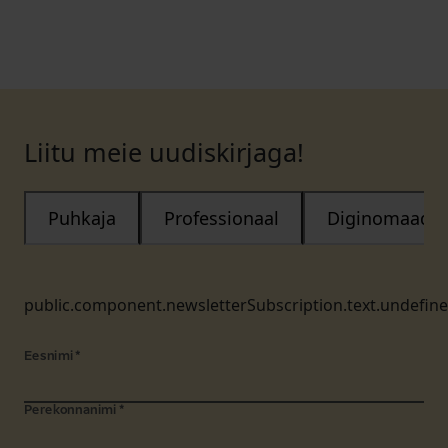
Liitu meie uudiskirjaga!
Puhkaja
Professionaal
Diginomaad
public.component.newsletterSubscription.text.undefin
Eesnimi
*
Perekonnanimi
*