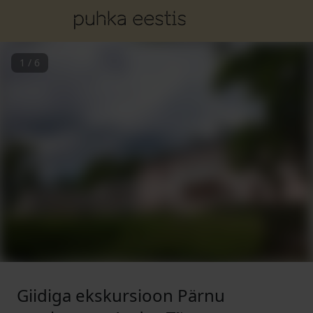
1
/
6
Giidiga ekskursioon Pärnu