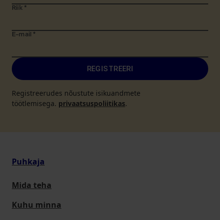
Riik
*
E-mail
*
REGISTREERI
Registreerudes nõustute isikuandmete
töötlemisega.
privaatsuspoliitikas
.
Puhkaja
Mida teha
Kuhu minna