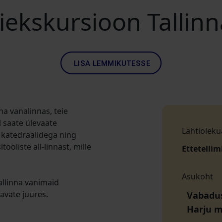
siekskursioon Tallin
LISA LEMMIKUTESSE
na vanalinnas, teie
l saate ülevaate
Lahtioleku
 katedraalidega ning
öliste all-linnast, mille
Ettetellim
Asukoht
allinna vanimaid
avate juures.
Vabaduse
Harju 