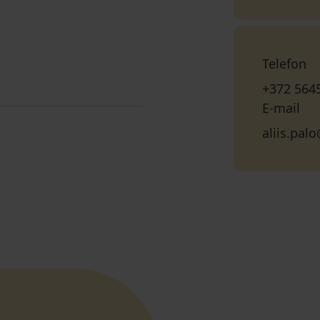
Telefon
+372 564
E-mail
aliis.pa