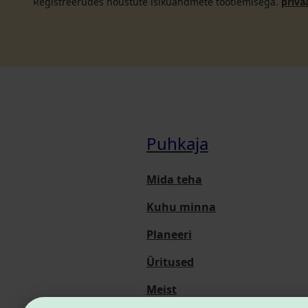
Registreerudes nõustute isikuandmete töötlemisega.
priva
Puhkaja
Mida teha
Kuhu minna
Planeeri
Üritused
Meist