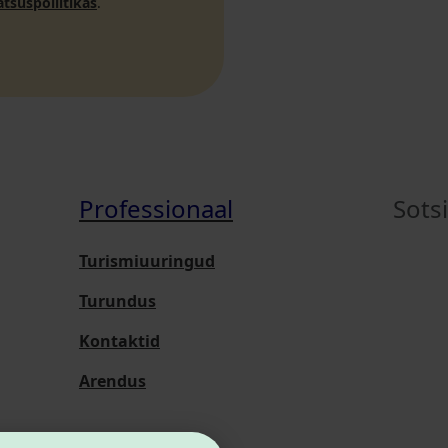
atsuspoliitikas
.
Professionaal
Sots
Turismiuuringud
Turundus
Kontaktid
Arendus