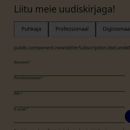
Liitu meie uudiskirjaga!
Puhkaja
Professionaal
Diginomaa
public.component.newsletterSubscription.text.unde
Eesnimi
*
Perekonnanimi
*
Riik
*
E-mail
*