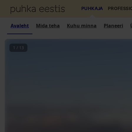
PUHKAJA
PROFESSI
Avaleht
Mida teha
Kuhu minna
Planeeri
1
/
13