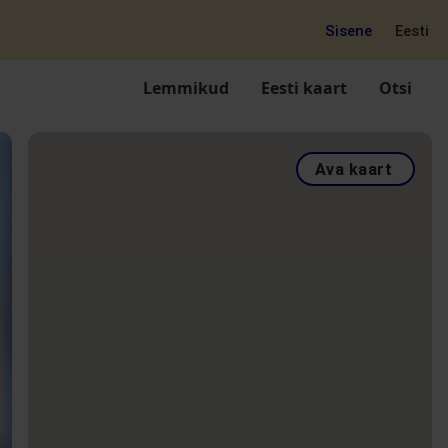
Sisene
Eesti
Lemmikud
Eesti kaart
Otsi
Ava kaart