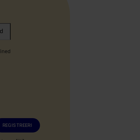
d
fined
REGISTREERI