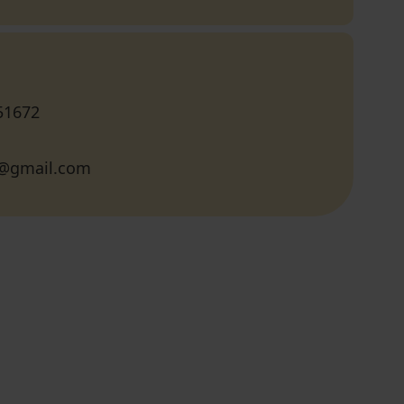
51672
lo@gmail.com