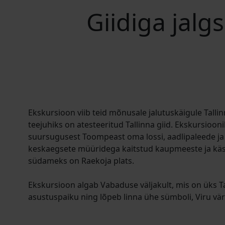
Giidiga jalg
Ekskursioon viib teid mõnusale jalutuskäigule Tallin
teejuhiks on atesteeritud Tallinna giid. Ekskursiooni
suursugusest Toompeast oma lossi, aadlipaleede ja
keskaegsete müüridega kaitstud kaupmeeste ja käsitö
südameks on Raekoja plats.
Ekskursioon algab Vabaduse väljakult, mis on üks T
asustuspaiku ning lõpeb linna ühe sümboli, Viru vär