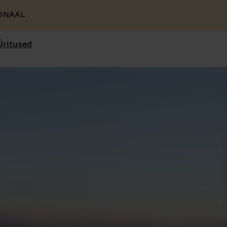
ONAAL
Üritused