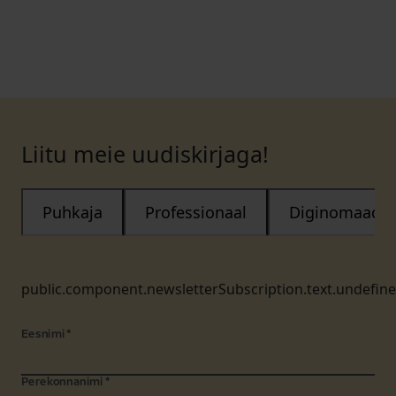
Liitu meie uudiskirjaga!
Puhkaja
Professionaal
Diginomaad
public.component.newsletterSubscription.text.undefin
Eesnimi
*
Perekonnanimi
*