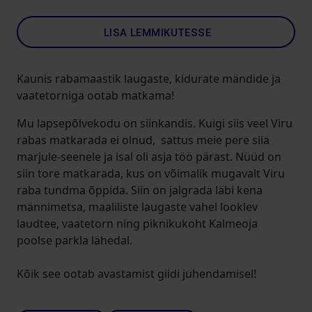
LISA LEMMIKUTESSE
Kaunis rabamaastik laugaste, kidurate mändide ja
vaatetorniga ootab matkama!
Mu lapsepõlvekodu on siinkandis. Kuigi siis veel Viru
rabas matkarada ei olnud, sattus meie pere siia
marjule-seenele ja isal oli asja töö pärast. Nüüd on
siin tore matkarada, kus on võimalik mugavalt Viru
raba tundma õppida. Siin on jalgrada läbi kena
männimetsa, maaliliste laugaste vahel looklev
laudtee, vaatetorn ning piknikukoht Kalmeoja
poolse parkla lähedal.
Kõik see ootab avastamist giidi juhendamisel!