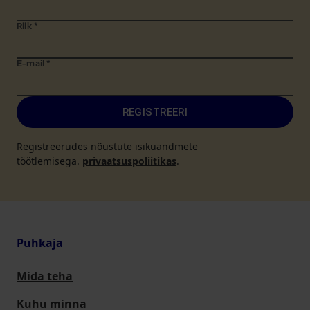
Riik
*
E-mail
*
REGISTREERI
Registreerudes nõustute isikuandmete
töötlemisega.
privaatsuspoliitikas
.
Puhkaja
Mida teha
Kuhu minna