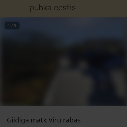
1
/
9
Giidiga matk Viru rabas