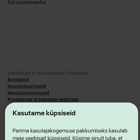
Sotsiaalmeedia
Ettevõtluse ja Innovatsiooni Sihtasutus
Kontaktid
Koostööpartnerid
Kasutustingimused
Privaatsuse ja küpsiste eeskirjad
Kasutame küpsiseid
Parima kasutajakogemuse pakkumiseks kasutab
meie veebisait küpsiseid. Küsime sinult luba, et