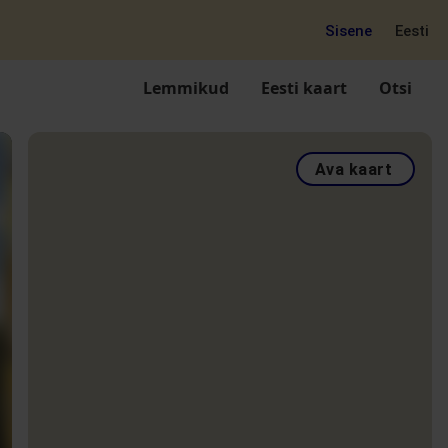
Sisene
Eesti
Lemmikud
Eesti kaart
Otsi
Ava kaart