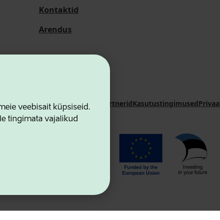
Kontaktid
Arendus
i Sihtasutus
Kontaktid
Koostööpartnerid
Kasutustingimused
Privaa
ie veebisait küpsiseid.
le tingimata vajalikud