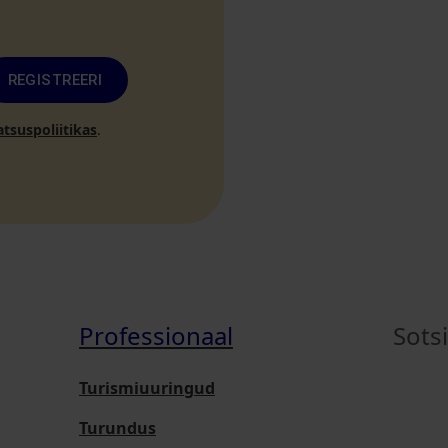
REGISTREERI
atsuspoliitikas
.
Professionaal
Sots
Turismiuuringud
Turundus