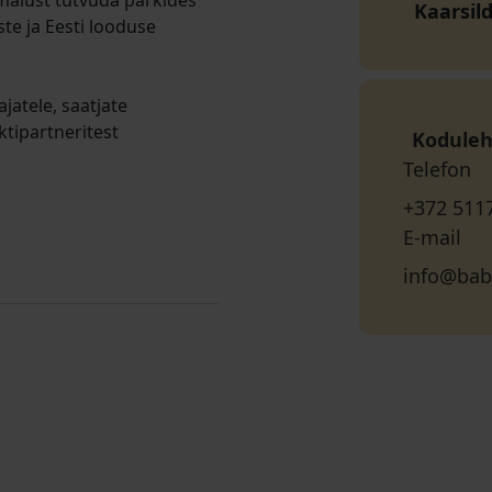
imalust tutvuda parkides
Kaarsild
ste ja Eesti looduse
atele, saatjate
ktipartneritest
Koduleh
Telefon
+372 511
E-mail
info@bab