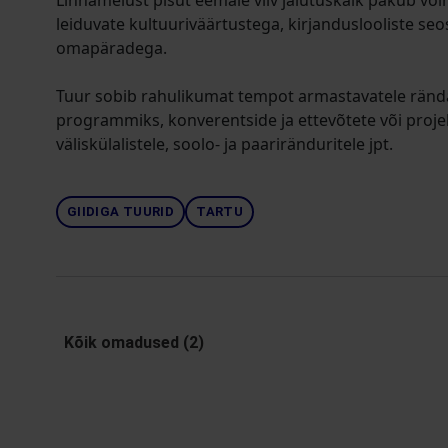
Linnamelust pisut eemale viiv jalutuskäik pakub võ
leiduvate kultuuriväärtustega, kirjanduslooliste seo
omapäradega.
Tuur sobib rahulikumat tempot armastavatele rändaj
programmiks, konverentside ja ettevõtete või proje
väliskülalistele, soolo- ja paariränduritele jpt.
GIIDIGA TUURID
TARTU
Kõik omadused (2)