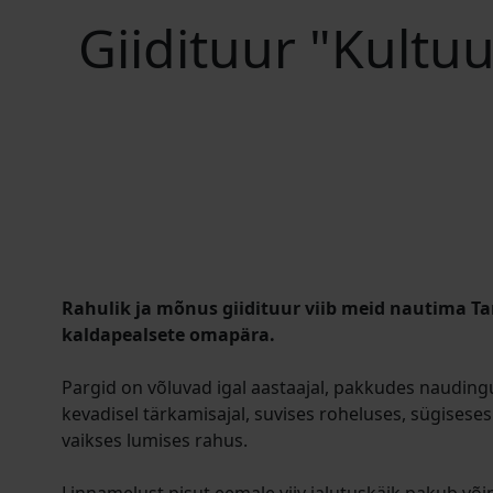
Giidituur "Kultuu
Rahulik ja mõnus giidituur viib meid nautima Ta
kaldapealsete omapära.
Pargid on võluvad igal aastaajal, pakkudes naudingu
kevadisel tärkamisajal, suvises roheluses, sügiseses
vaikses lumises rahus.