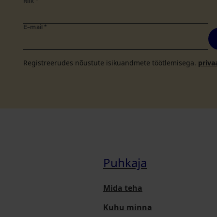
Riik
*
E-mail
*
Registreerudes nõustute isikuandmete töötlemisega.
priva
Puhkaja
Mida teha
Kuhu minna