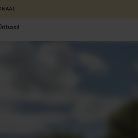
ONAAL
Üritused