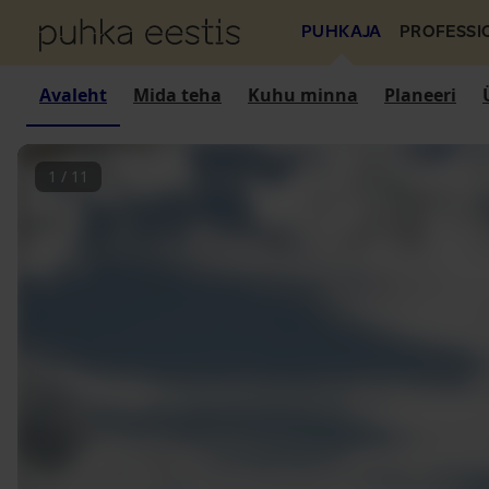
PUHKAJA
PROFESSI
Avaleht
Mida teha
Kuhu minna
Planeeri
1
/
11