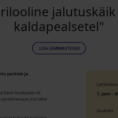
rilooline jalutuskäik
kaldapealsetel"
LISA LEMMIKUTESSE
rtu parkide ja
Lahtioleku
t Eesti loodusest nii
1. jaan - 3
 värvikirevuses kui talve
Asukoht