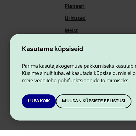
Planeeri
Üritused
Meist
Kasutame küpsiseid
Ettevõtluse ja Innovatsioon
Parima kasutajakogemuse pakkumiseks kasutab me
Küsime sinult luba, et kasutada küpsiseid, mis ei o
meie veebilehe põhifunktsioonide toimimiseks.
LUBA KÕIK
MUUDAN KÜPSISTE EELISTUSI