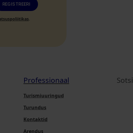
REGISTREERI
atsuspoliitikas
.
Professionaal
Sots
Turismiuuringud
Turundus
Kontaktid
Arendus