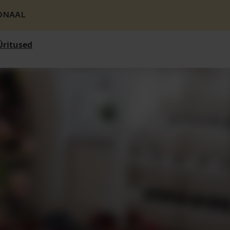
ONAAL
Üritused