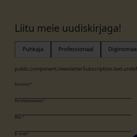
Liitu meie uudiskirjaga!
Puhkaja
Professionaal
Diginomaa
public.component.newsletterSubscription.text.unde
Eesnimi
*
Perekonnanimi
*
Riik
*
E-mail
*