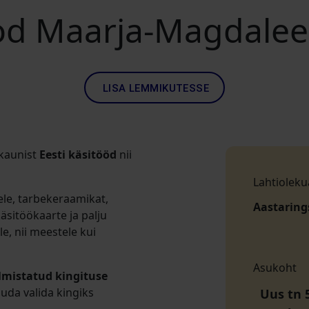
od Maarja-Magdalee
LISA LEMMIKUTESSE
 kaunist
Eesti käsitööd
nii
Lahtioleku
ele, tarbekeraamikat,
Aastaring
äsitöökaarte ja palju
le, nii meestele kui
Asukoht
lmistatud kingituse
uuda valida kingiks
Uus tn 5