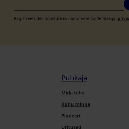
Registreerudes nõustute isikuandmete töötlemisega.
priva
Puhkaja
Mida teha
Kuhu minna
Planeeri
Üritused