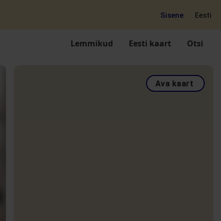
Sisene
Eesti
Lemmikud
Eesti kaart
Otsi
Ava kaart