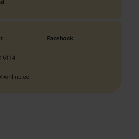
nd
t
Facebook
8 6114
d@online.ee