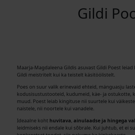
Gildi Po
Maarja-Magdaleena Gildis asuvast Gildi Poest leiad
Gildi meistritelt kui ka teistelt käsitöölistelt.
Poes on suur valik erinevaid ehteid, mänguasju last
kodusisustustooteid, kudumeid, käe- ja ostukotte, k
muud. Poest leiab kingituse nii suurtele kui väikeste
naistele, nii noortele kui vanadele.
Ideaalne koht
huvitava
,
ainulaadse ja hingega va
leidmiseks nii endale kui sõbrale. Kui juhtub, et
ei s