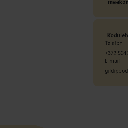
maako
Koduleh
Telefon
+372 564
E-mail
gildipoo