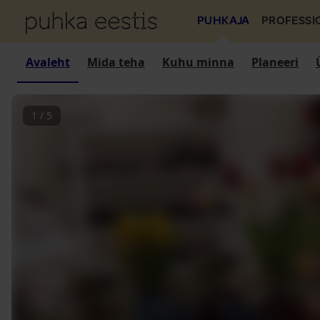
PUHKAJA
PROFESSI
Avaleht
Mida teha
Kuhu minna
Planeeri
1
/
5