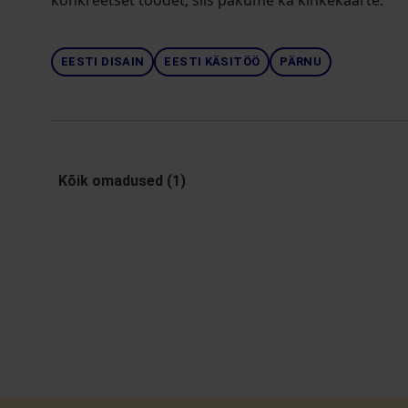
konkreetset toodet, siis pakume ka kinkekaarte.
EESTI DISAIN
EESTI KÄSITÖÖ
PÄRNU
Kõik omadused (1)