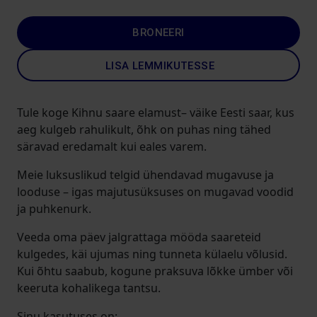
BRONEERI
LISA LEMMIKUTESSE
Tule koge Kihnu saare elamust– väike Eesti saar, kus
aeg kulgeb rahulikult, õhk on puhas ning tähed
säravad eredamalt kui eales varem.
Meie luksuslikud telgid ühendavad mugavuse ja
looduse – igas majutusüksuses on mugavad voodid
ja puhkenurk.
Veeda oma päev jalgrattaga mööda saareteid
kulgedes, käi ujumas ning tunneta külaelu võlusid.
Kui õhtu saabub, kogune praksuva lõkke ümber või
keeruta kohalikega tantsu.
Sinu kasutuses on: