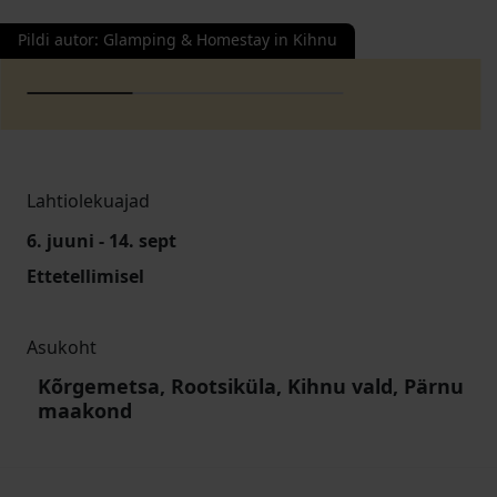
Pildi autor
:
Glamping & Homestay in Kihnu
Lahtiolekuajad
6. juuni - 14. sept
Ettetellimisel
Asukoht
Kõrgemetsa, Rootsiküla, Kihnu vald, Pärnu
maakond