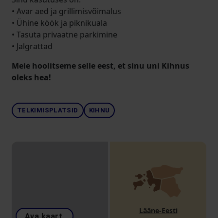
• Avar aed ja grillimisvõimalus
• Ühine köök ja piknikuala
• Tasuta privaatne parkimine
• Jalgrattad
Meie hoolitseme selle eest, et sinu uni Kihnus
oleks hea!
TELKIMISPLATSID
KIHNU
Lääne-Eesti
Ava kaart