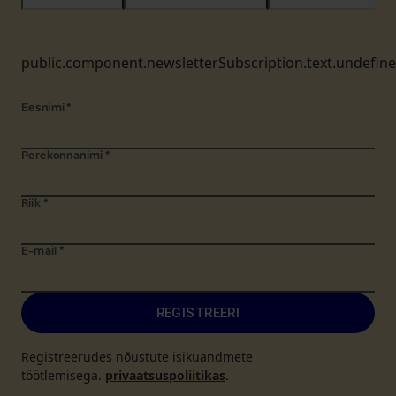
public.component.newsletterSubscription.text.undefin
Eesnimi
*
Perekonnanimi
*
Riik
*
E-mail
*
REGISTREERI
Registreerudes nõustute isikuandmete
töötlemisega.
privaatsuspoliitikas
.