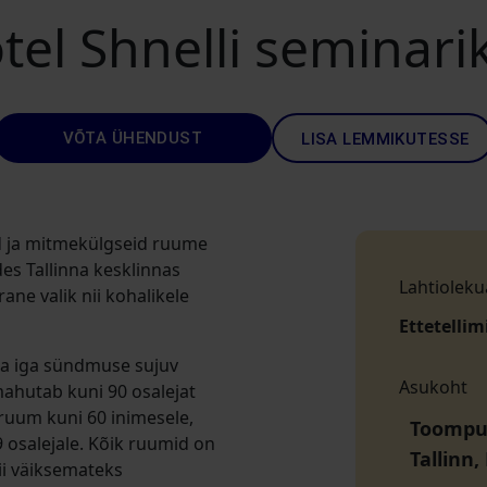
tel Shnelli seminari
VÕTA ÜHENDUST
LISA LEMMIKUTESSE
d ja mitmekülgseid ruume
es Tallinna kesklinnas
Lahtioleku
ne valik nii kohalikele
Ettetellim
da iga sündmuse sujuv
Asukoht
ahutab kuni 90 osalejat
iruum kuni 60 inimesele,
Toompui
 osalejale. Kõik ruumid on
Tallinn
ii väiksemateks