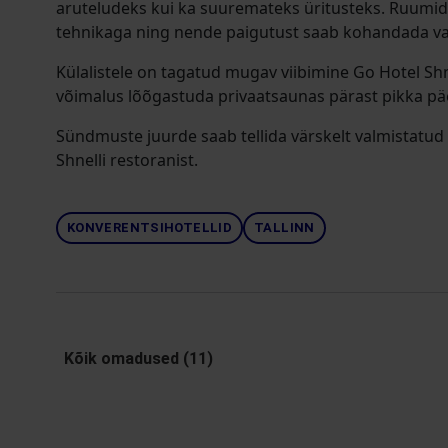
aruteludeks kui ka suuremateks üritusteks. Ruumi
tehnikaga ning nende paigutust saab kohandada vas
Külalistele on tagatud mugav viibimine Go Hotel Sh
võimalus lõõgastuda privaatsaunas pärast pikka pä
Sündmuste juurde saab tellida värskelt valmistatud
Shnelli restoranist.
KONVERENTSIHOTELLID
TALLINN
Kõik omadused (11)