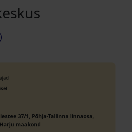
keskus
ajad
isel
estee 37/1, Põhja-Tallinna linnaosa,
, Harju maakond