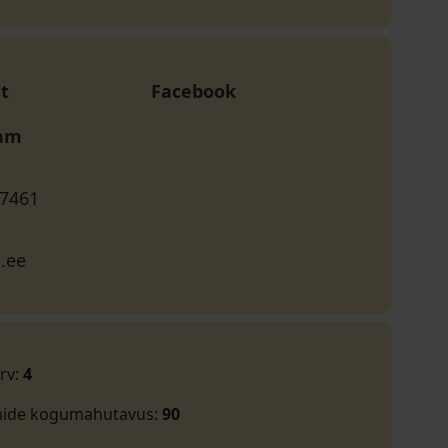
t
Facebook
ram
 7461
.ee
rv
:
4
mide kogumahutavus
:
90