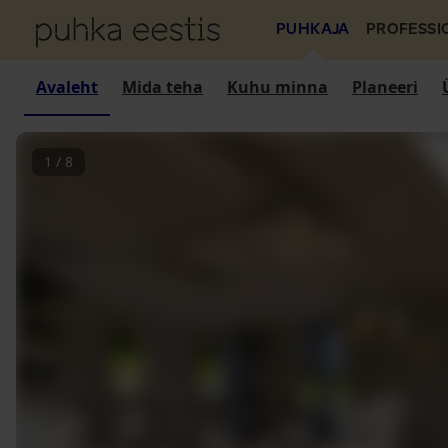
PUHKAJA
PROFESSI
Avaleht
Mida teha
Kuhu minna
Planeeri
1
/
8