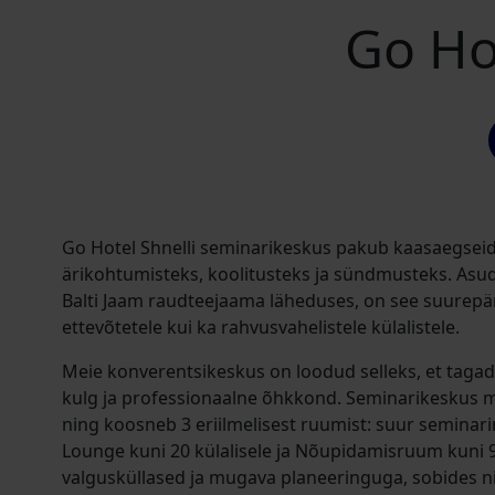
Go Ho
Go Hotel Shnelli seminarikeskus pakub kaasaegsei
ärikohtumisteks, koolitusteks ja sündmusteks. Asud
Balti Jaam raudteejaama läheduses, on see suurepära
ettevõtetele kui ka rahvusvahelistele külalistele.
Meie konverentsikeskus on loodud selleks, et taga
kulg ja professionaalne õhkkond. Seminarikeskus m
ning koosneb 3 eriilmelisest ruumist: suur seminar
Lounge kuni 20 külalisele ja Nõupidamisruum kuni 9
valgusküllased ja mugava planeeringuga, sobides n