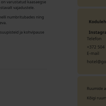
d on varustatud kaasaegse
tavalt vajadustele.
nelli numbritubades ning
Koduleh
eva.
Instag
 suupisteid ja kohvipause
Telefon
+372 504
E-mail
hotel@go
Ruumide a
Kõigi ruu