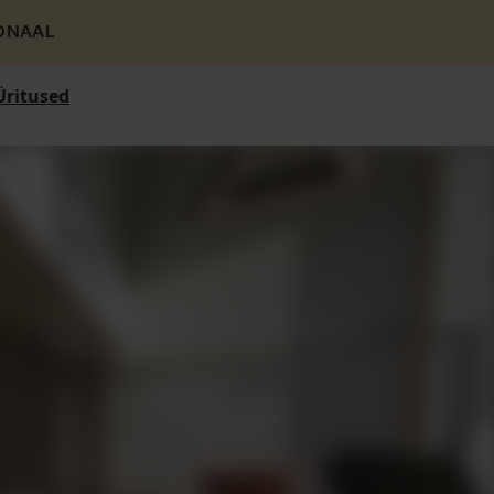
ONAAL
Üritused