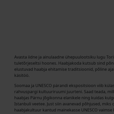
Avasta iidne ja ainulaadne ühepuulootsiku lugu Toris
tuletõrjeseltsi hoones. Haabjakoda kutsub sind põn
elustuvad haabja ehitamise traditsioonid, põline a
käsitöö.
Soomaa ja UNESCO pärandi ekspositsioon viib küla
rahvuspargi kultuuriruumi juurteni. Saad teada, mill
haabjas Pärnu jõgikonna elanikele ning kuidas kulge
Istanbuli veetee. Just siin avanevad põhjused, miks
haabjakultuur kantud mainekasse UNESCO vaimse k