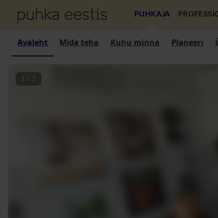
PUHKAJA
PROFESSI
Avaleht
Mida teha
Kuhu minna
Planeeri
1
/
7