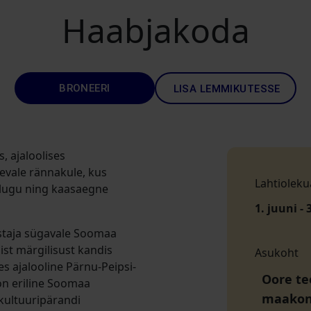
Haabjakoda
BRONEERI
LISA LEMMIKUTESSE
, ajaloolises
evale rännakule, kus
Lahtioleku
jalugu ning kaasaegne
1. juuni - 
staja sügavale Soomaa
ist märgilisust kandis
Asukoht
s ajalooline Pärnu-Peipsi-
Oore tee
 on eriline Soomaa
maako
ultuuripärandi