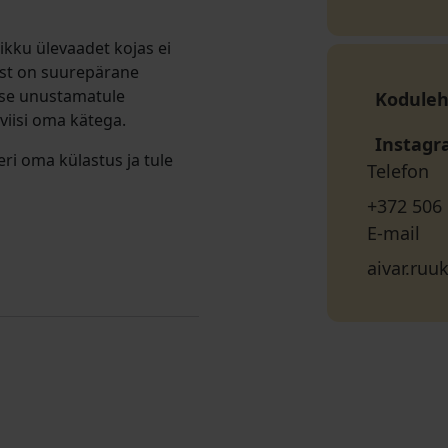
ikku ülevaadet kojas ei
est on suurepärane
ise unustamatule
Koduleh
sviisi oma kätega.
Instag
ri oma külastus ja tule
Telefon
+372 506
E-mail
aivar.ru