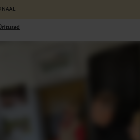
ONAAL
Üritused