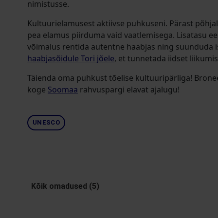
nimistusse.
Kultuurielamusest aktiivse puhkuseni. Pärast põhjal
pea elamus piirduma vaid vaatlemisega. Lisatasu e
võimalus rentida autentne haabjas ning suunduda 
haabjasõidule Tori jõele
, et tunnetada iidset liikumi
Täienda oma puhkust tõelise kultuuripärliga! Bronee
koge
Soomaa
rahvuspargi elavat ajalugu!
UNESCO
Kõik omadused (5)