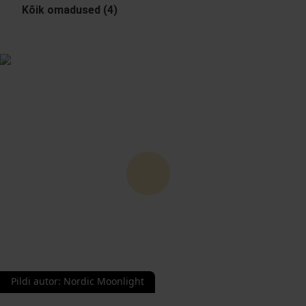
Kõik omadused (4)
Pildi autor
:
Nordic Moonlight