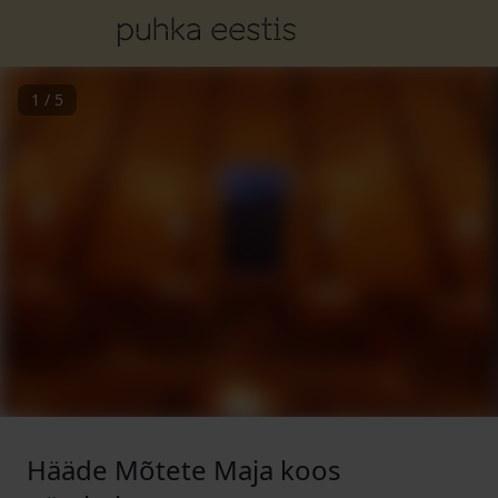
1
/
5
Hääde Mõtete Maja koos