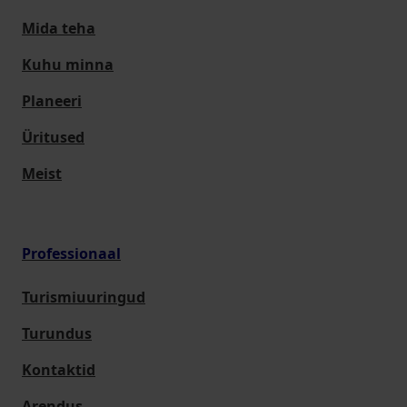
Mida teha
Kuhu minna
Planeeri
Üritused
Meist
Professionaal
Turismiuuringud
Turundus
Kontaktid
Arendus