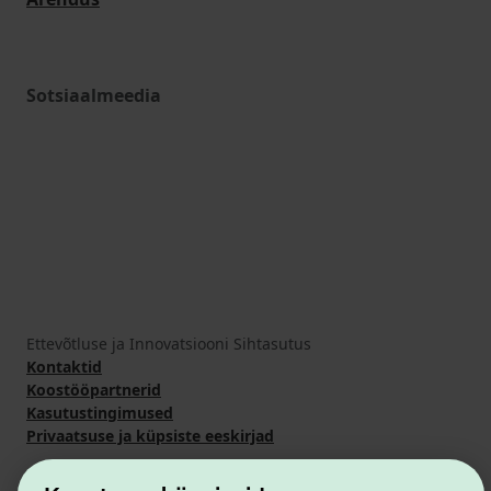
Sotsiaalmeedia
Ettevõtluse ja Innovatsiooni Sihtasutus
Kontaktid
Koostööpartnerid
Kasutustingimused
Privaatsuse ja küpsiste eeskirjad