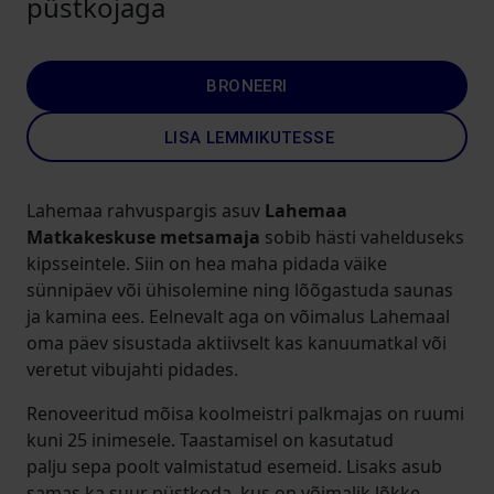
püstkojaga
BRONEERI
LISA LEMMIKUTESSE
Lahemaa rahvuspargis asuv
Lahemaa
Matkakeskuse metsamaja
sobib hästi vahelduseks
kipsseintele. Siin on hea maha pidada väike
sünnipäev või ühisolemine ning lõõgastuda saunas
ja kamina ees. Eelnevalt aga on võimalus Lahemaal
oma päev sisustada aktiivselt kas kanuumatkal või
veretut vibujahti pidades.
Renoveeritud mõisa koolmeistri palkmajas on ruumi
kuni 25 inimesele. Taastamisel on kasutatud
palju sepa poolt valmistatud esemeid. Lisaks asub
samas ka suur püstkoda, kus on võimalik lõkke