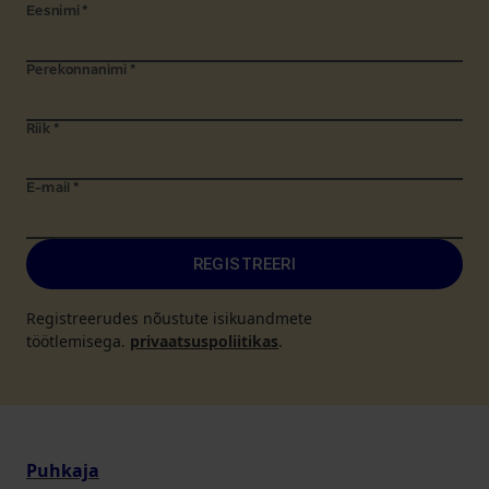
Eesnimi
*
Perekonnanimi
*
Riik
*
E-mail
*
REGISTREERI
Registreerudes nõustute isikuandmete
töötlemisega.
privaatsuspoliitikas
.
Puhkaja