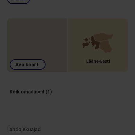
Lääne-Eesti
Ava kaart
Kõik omadused (1)
Lahtiolekuajad