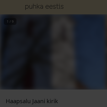
1
/
9
Haapsalu Jaani kirik