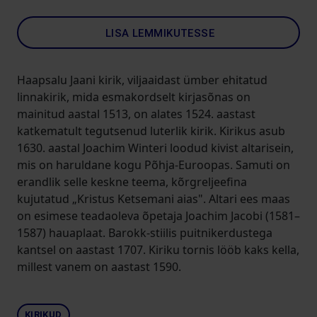
LISA LEMMIKUTESSE
Haapsalu Jaani kirik, viljaaidast ümber ehitatud
linnakirik, mida esmakordselt kirjasõnas on
mainitud aastal 1513, on alates 1524. aastast
katkematult tegutsenud luterlik kirik. Kirikus asub
1630. aastal Joachim Winteri loodud kivist altarisein,
mis on haruldane kogu Põhja-Euroopas. Samuti on
erandlik selle keskne teema, kõrgreljeefina
kujutatud „Kristus Ketsemani aias". Altari ees maas
on esimese teadaoleva õpetaja Joachim Jacobi (1581–
1587) hauaplaat. Barokk-stiilis puitnikerdustega
kantsel on aastast 1707. Kiriku tornis lööb kaks kella,
millest vanem on aastast 1590.
KIRIKUD