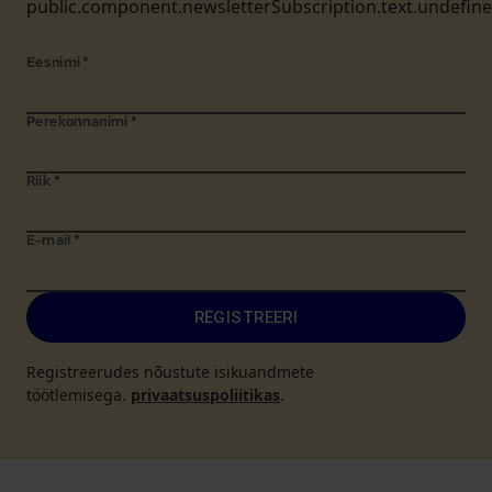
public.component.newsletterSubscription.text.undefin
Eesnimi
*
Perekonnanimi
*
Riik
*
E-mail
*
REGISTREERI
Registreerudes nõustute isikuandmete
töötlemisega.
privaatsuspoliitikas
.