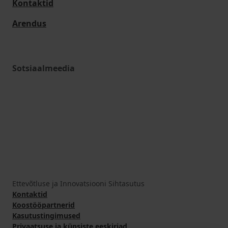
Kontaktid
Arendus
Sotsiaalmeedia
Ettevõtluse ja Innovatsiooni Sihtasutus
Kontaktid
Koostööpartnerid
Kasutustingimused
Privaatsuse ja küpsiste eeskirjad