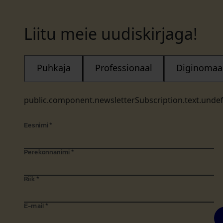
Liitu meie uudiskirjaga!
Puhkaja
Professionaal
Diginomaa
public.component.newsletterSubscription.text.unde
Eesnimi
*
Perekonnanimi
*
Riik
*
E-mail
*