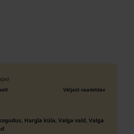
ajad
selt
Väljast vaadeldav
kogudus, Hargla küla, Valga vald, Valga
nd