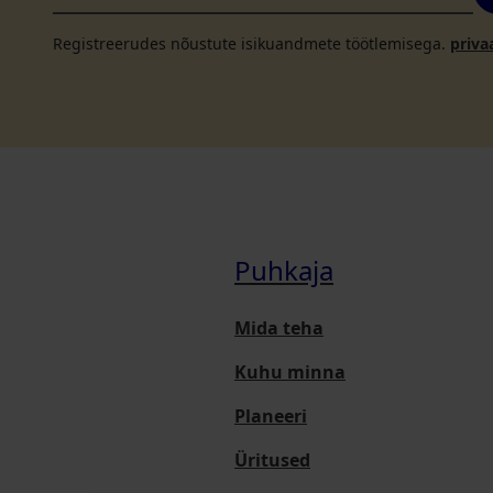
Registreerudes nõustute isikuandmete töötlemisega.
priva
Puhkaja
Mida teha
Kuhu minna
Planeeri
Üritused