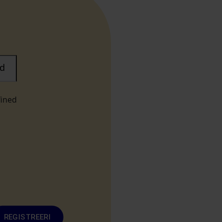
d
fined
REGISTREERI