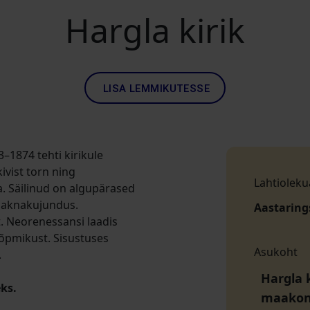
Hargla kirik
LISA LEMMIKUTESSE
3–1874 tehti kirikule
ivist torn ning
Lahtioleku
. Säilinud on algupärased
 aknakujundus.
Aastaring
t. Neorenessansi laadis
lõpmikust. Sisustuses
Asukoht
.
Hargla 
ks.
maako