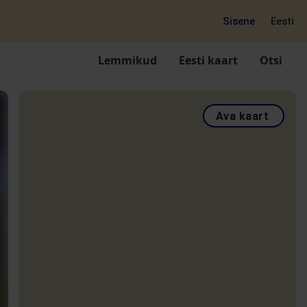
Sisene
Eesti
Lemmikud
Eesti kaart
Otsi
Ava kaart