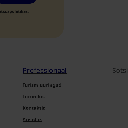
atsuspoliitikas
.
Professionaal
Sots
Turismiuuringud
Turundus
Kontaktid
Arendus