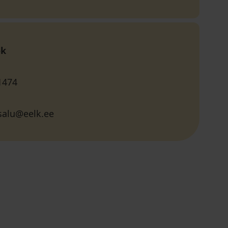
ok
1474
salu@eelk.ee