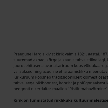
Praegune Hargla kivist kirik valmis 1821. aastal. 187
suuremad aknad, kõrge ja kaunis tahvelstiilne lagi, k
juurdeehitusena avar altariruum koos võidukaarega
välisuksed ning ažuurne ehisraamistikku meenutav
Kirikuruum koosneb traditsiooniliselt kolmest osas
tahvellaega pikihoonest, koorist ja polügonaalsest 
neogooti nikerdaltar maaliga "Ristilt mahavõtmine"
Kirik on tunnistatud riiklikuks kultuurimälestise