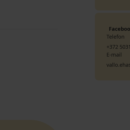
Facebo
Telefon
+372 503
E-mail
vallo.eha