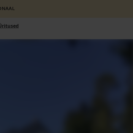
ONAAL
Üritused