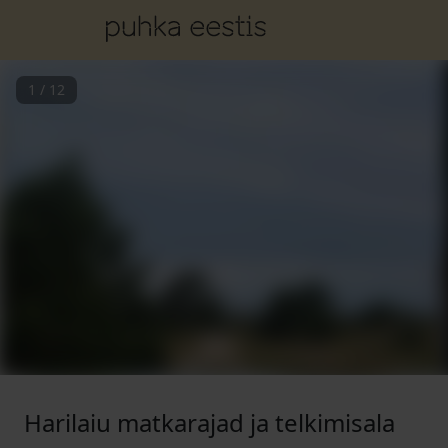
1
/
12
Harilaiu matkarajad ja telkimisala