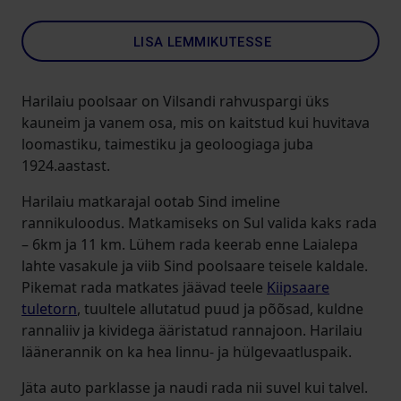
LISA LEMMIKUTESSE
Harilaiu poolsaar on Vilsandi rahvuspargi üks
kauneim ja vanem osa, mis on kaitstud kui huvitava
loomastiku, taimestiku ja geoloogiaga juba
1924.aastast.
Harilaiu matkarajal ootab Sind imeline
rannikuloodus. Matkamiseks on Sul valida kaks rada
– 6km ja 11 km. Lühem rada keerab enne Laialepa
lahte vasakule ja viib Sind poolsaare teisele kaldale.
Pikemat rada matkates jäävad teele
Kiipsaare
tuletorn
, tuultele allutatud puud ja põõsad, kuldne
rannaliiv ja kividega ääristatud rannajoon. Harilaiu
läänerannik on ka hea linnu- ja hülgevaatluspaik.
Jäta auto parklasse ja naudi rada nii suvel kui talvel.