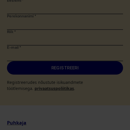
Eesnimi
*
Perekonnanimi
*
Riik
*
E-mail
*
REGISTREERI
Registreerudes nõustute isikuandmete
töötlemisega.
privaatsuspoliitikas
.
Puhkaja