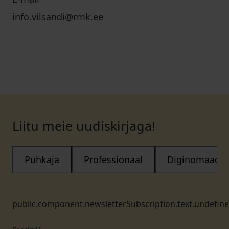
info.vilsandi@rmk.ee
Liitu meie uudiskirjaga!
Puhkaja
Professionaal
Diginomaad
public.component.newsletterSubscription.text.undefin