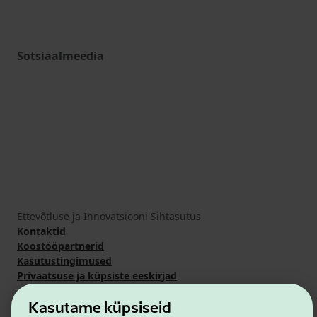
Sotsiaalmeedia
Ettevõtluse ja Innovatsiooni Sihtasutus
Kontaktid
Koostööpartnerid
Kasutustingimused
Privaatsuse ja küpsiste eeskirjad
Kasutame küpsiseid