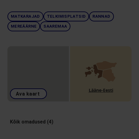
MATKARAJAD
TELKIMISPLATSID
RANNAD
MEREÄÄRNE
SAAREMAA
Lääne-Eesti
Ava kaart
Kõik omadused (4)