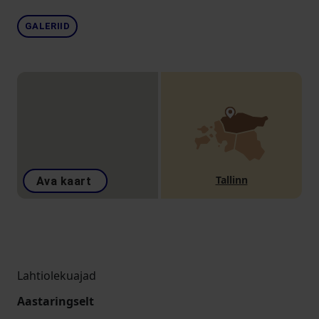
GALERIID
Tallinn
Ava kaart
Lahtiolekuajad
Aastaringselt