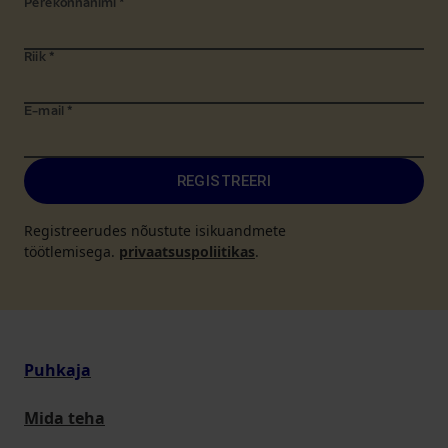
Perekonnanimi
*
Riik
*
E-mail
*
REGISTREERI
Registreerudes nõustute isikuandmete
töötlemisega.
privaatsuspoliitikas
.
Puhkaja
Mida teha