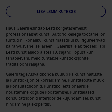
LISA LEMMIKUTESSE
Haus Galerii esindab Eesti kõrgetasemelist
professionaalset kunsti. Autorid kellega töötame, on
tuntud nii kohalikul kunstimaastikul kui figureerivad
ka rahvusvahelisel areenil. Galeriist leiab teoseid läbi
Eesti kunstiajaloo alates 19. sajandi lõpust kuni
tänapäevani, meid tuntakse kunstioksjonite
traditsiooni rajajana.
Galerii tegevusvaldkonda kuulub ka kunstinäituste
ja kunstioksjonite korraldamine, kunstiteoste müük
ja konsultatsioonid, kunstikollektsionääride
nõustamine kogude koostamisel, kunstialased
konsultatsioonid interjööride kujundamisel, kunsti
hindamine ja ekspertiis.