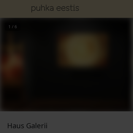
1
/
6
Haus Galerii