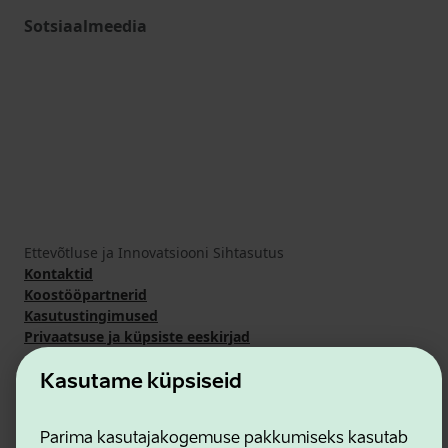
Sotsiaalmeedia
Ettevõtluse ja Innovatsiooni Sihtasutus
Kontaktid
Koostööpartnerid
Kasutustingimused
Privaatsuse ja küpsiste eeskirjad
Kasutame küpsiseid
Parima kasutajakogemuse pakkumiseks kasutab