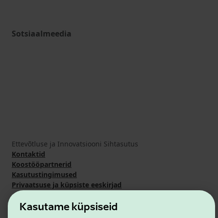
Sotsiaalmeedia
Ettevõtluse ja Innovatsiooni Sihtasutus
Kontaktid
Koostööpartnerid
Kasutustingimused
Privaatsuse ja küpsiste eeskirjad
Kasutame küpsiseid