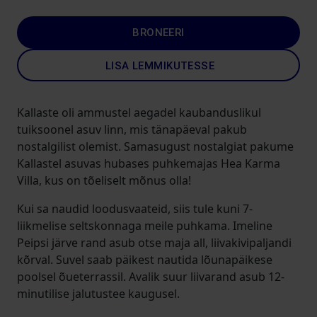
BRONEERI
LISA LEMMIKUTESSE
Kallaste oli ammustel aegadel kaubanduslikul
tuiksoonel asuv linn, mis tänapäeval pakub
nostalgilist olemist. Samasugust nostalgiat pakume
Kallastel asuvas hubases puhkemajas Hea Karma
Villa, kus on tõeliselt mõnus olla!
Kui sa naudid loodusvaateid, siis tule kuni 7-
liikmelise seltskonnaga meile puhkama. Imeline
Peipsi järve rand asub otse maja all, liivakivipaljandi
kõrval. Suvel saab päikest nautida lõunapäikese
poolsel õueterrassil. Avalik suur liivarand asub 12-
minutilise jalutustee kaugusel.