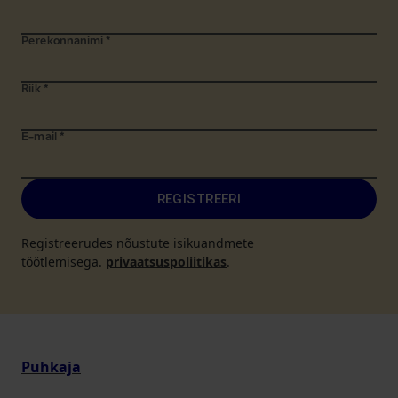
Perekonnanimi
*
Riik
*
E-mail
*
REGISTREERI
Registreerudes nõustute isikuandmete
töötlemisega.
privaatsuspoliitikas
.
Puhkaja