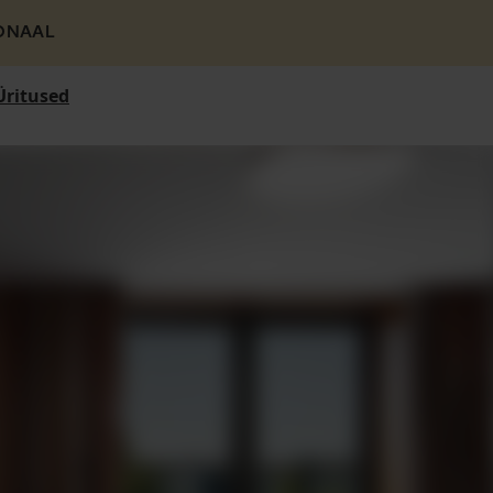
ONAAL
Üritused