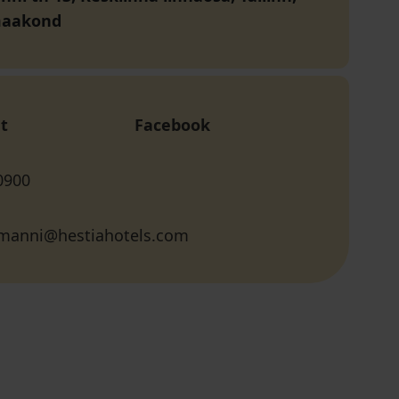
maakond
t
Facebook
0900
tmanni@hestiahotels.com