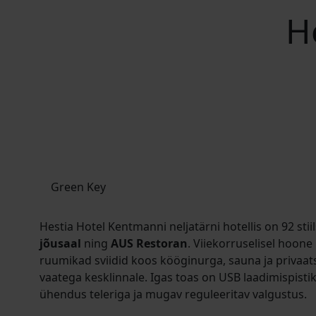
H
Green Key
Hestia Hotel Kentmanni neljatärni hotellis on 92 stii
jõusaal
ning
AUS Restoran
. Viiekorruselisel hoon
ruumikad sviidid koos kööginurga, sauna ja privaat
vaatega kesklinnale. Igas toas on USB laadimispisti
ühendus teleriga ja mugav reguleeritav valgustus.