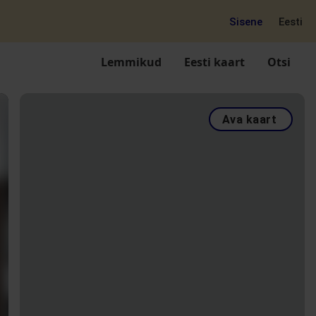
Sisene
Eesti
Lemmikud
Eesti kaart
Otsi
Ava kaart