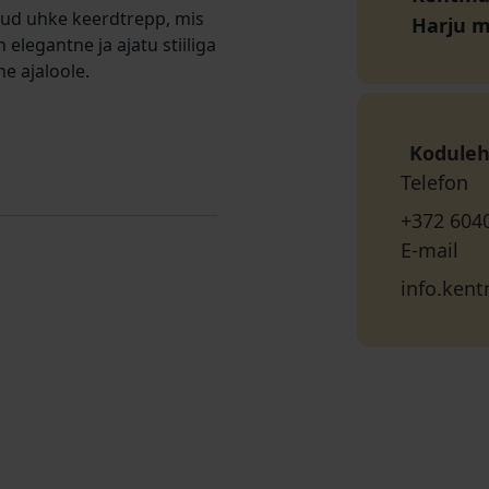
tud uhke keerdtrepp, mis
Harju 
 elegantne ja ajatu stiiliga
ne ajaloole.
Koduleh
Telefon
+372 604
E-mail
info.ken