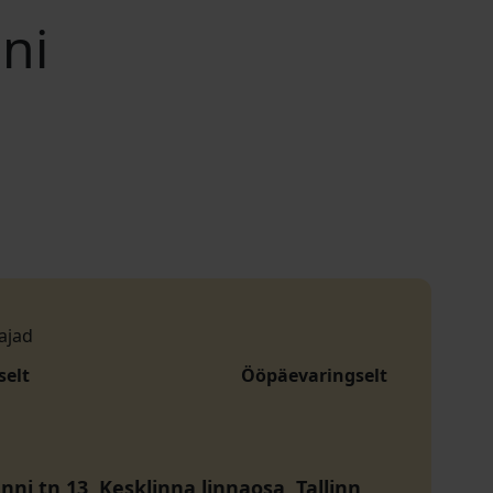
ni
ajad
selt
Ööpäevaringselt
ni tn 13, Kesklinna linnaosa, Tallinn,