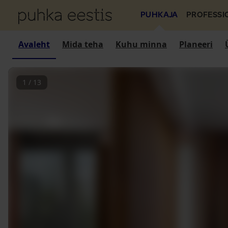
PUHKAJA
PROFESSI
Avaleht
Mida teha
Kuhu minna
Planeeri
1
/
13