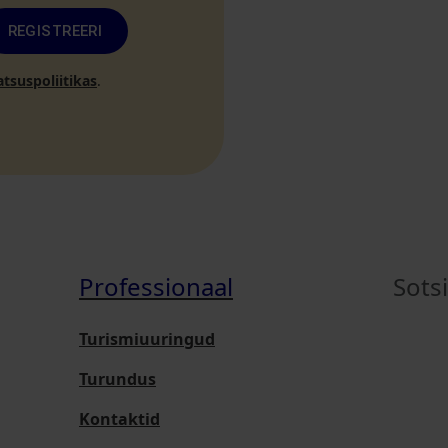
REGISTREERI
atsuspoliitikas
.
Professionaal
Sots
Turismiuuringud
Turundus
Kontaktid