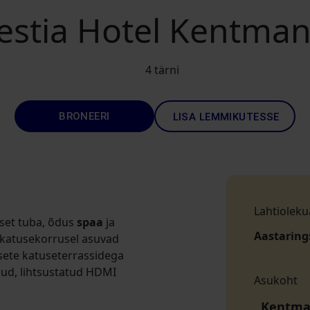
estia Hotel Kentman
4 tärni
BRONEERI
LISA LEMMIKUTESSE
Lahtioleku
lset tuba, õdus
spaa
ja
Aastaring
e katusekorrusel asuvad
sete katuseterrassidega
kud, lihtsustatud HDMI
Asukoht
Kentman