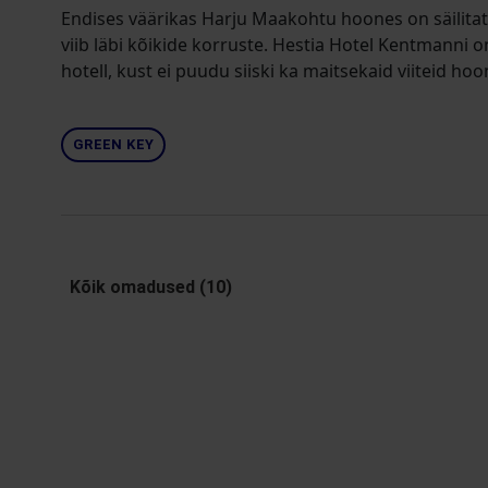
Endises väärikas Harju Maakohtu hoones on säilita
viib läbi kõikide korruste. Hestia Hotel Kentmanni on
hotell, kust ei puudu siiski ka maitsekaid viiteid hoo
GREEN KEY
Kõik omadused (10)