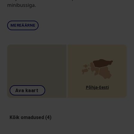
minibussiga.
MEREÄÄRNE
Põhja-Eesti
Ava kaart
Kõik omadused (4)