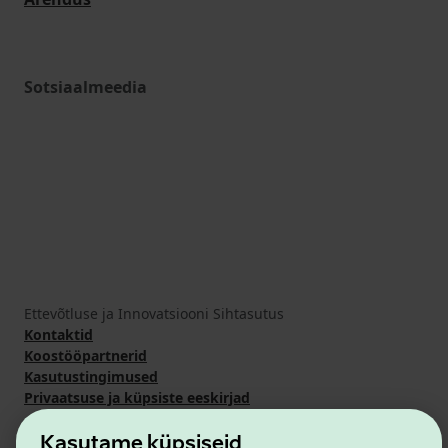
Sotsiaalmeedia
Ettevõtluse ja Innovatsiooni Sihtasutus
Kontaktid
Koostööpartnerid
Kasutustingimused
Privaatsuse ja küpsiste eeskirjad
Kasutame küpsiseid