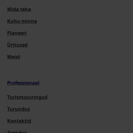
Mida teha
Kuhu minna
Planeeri
Üritused
Meist
Professionaal
Turismiuuringud
Turundus
Kontaktid
Arendus