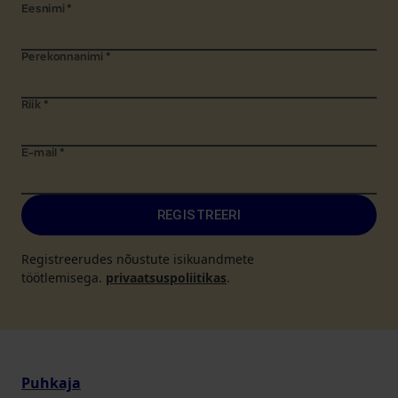
Eesnimi
*
Perekonnanimi
*
Riik
*
E-mail
*
REGISTREERI
Registreerudes nõustute isikuandmete
töötlemisega.
privaatsuspoliitikas
.
Puhkaja