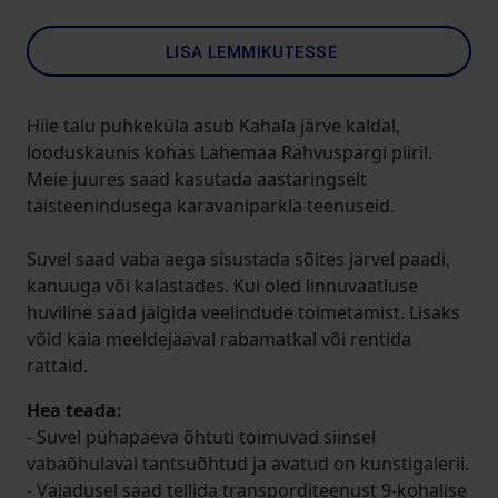
LISA LEMMIKUTESSE
Hiie talu puhkeküla asub Kahala järve kaldal,
looduskaunis kohas Lahemaa Rahvuspargi piiril.
Meie juures saad kasutada aastaringselt
täisteenindusega karavaniparkla teenuseid.
Suvel saad vaba aega sisustada sõites järvel paadi,
kanuuga või kalastades. Kui oled linnuvaatluse
huviline saad jälgida veelindude toimetamist. Lisaks
võid käia meeldejääval rabamatkal või rentida
rattaid.
Hea teada:
- Suvel pühapäeva õhtuti toimuvad siinsel
vabaõhulaval tantsuõhtud ja avatud on kunstigalerii.
- Vajadusel saad tellida transporditeenust 9-kohalise