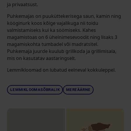
ja privaatsust.
Puhkemajas on puuküttekerisega saun, kamin ning
kööginurk koos kõige vajalikuga nii toidu
valmistamiseks kui ka söömiseks. Kahes
magamistoas on 6 üheinimesevoodit ning lisaks 3
magamiskohta tumbadel või madratsitel.
Puhkemaja juurde kuulub grillkoda ja grillimisala,
mis on kasutatav aastaringselt.
Lemmikloomad on lubatud eelneval kokkuleppel.
LEMMIKLOOMASÕBRALIK
MEREÄÄRNE