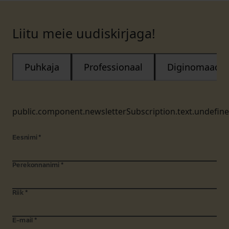
Liitu meie uudiskirjaga!
Puhkaja
Professionaal
Diginomaad
public.component.newsletterSubscription.text.undefin
Eesnimi
*
Perekonnanimi
*
Riik
*
E-mail
*