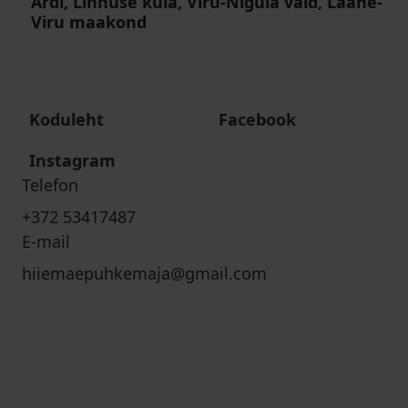
Ardi, Linnuse küla, Viru-Nigula vald, Lääne-
Viru maakond
Koduleht
Facebook
Instagram
Telefon
+372 53417487
E-mail
hiiemaepuhkemaja@gmail.com