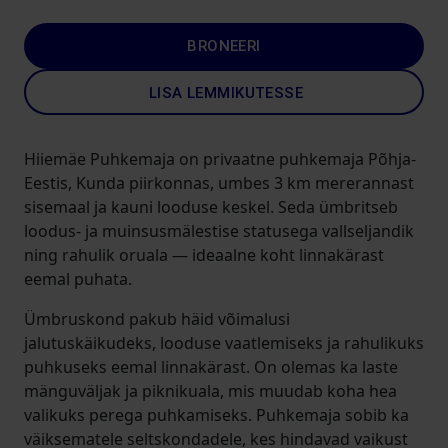
BRONEERI
LISA LEMMIKUTESSE
Hiiemäe Puhkemaja on privaatne puhkemaja Põhja-
Eestis, Kunda piirkonnas, umbes 3 km mererannast
sisemaal ja kauni looduse keskel. Seda ümbritseb
loodus- ja muinsusmälestise statusega vallseljandik
ning rahulik oruala — ideaalne koht linnakärast
eemal puhata.
Ümbruskond pakub häid võimalusi
jalutuskäikudeks, looduse vaatlemiseks ja rahulikuks
puhkuseks eemal linnakärast. On olemas ka laste
mänguväljak ja piknikuala, mis muudab koha hea
valikuks perega puhkamiseks. Puhkemaja sobib ka
väiksematele seltskondadele, kes hindavad vaikust