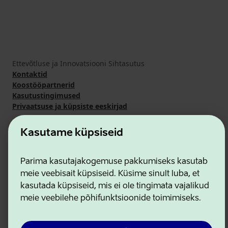
Ettevõtluse ja Innovatsiooni Sihtasutus
Kontaktid
Koostööpartnerid
Kasutustingimused
Privaatsuse ja küpsiste eeskirjad
Kasutame küpsiseid
Parima kasutajakogemuse pakkumiseks kasutab
meie veebisait küpsiseid. Küsime sinult luba, et
kasutada küpsiseid, mis ei ole tingimata vajalikud
meie veebilehe põhifunktsioonide toimimiseks.