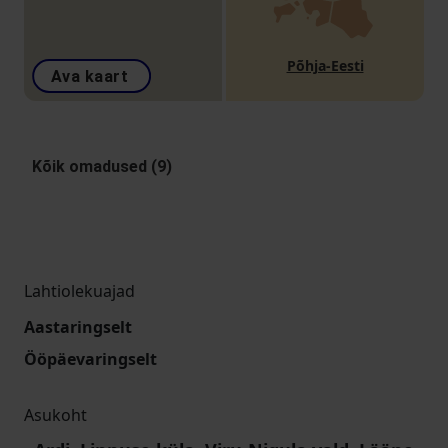
Põhja-Eesti
Ava kaart
Kõik omadused (9)
Lahtiolekuajad
Aastaringselt
Ööpäevaringselt
Asukoht