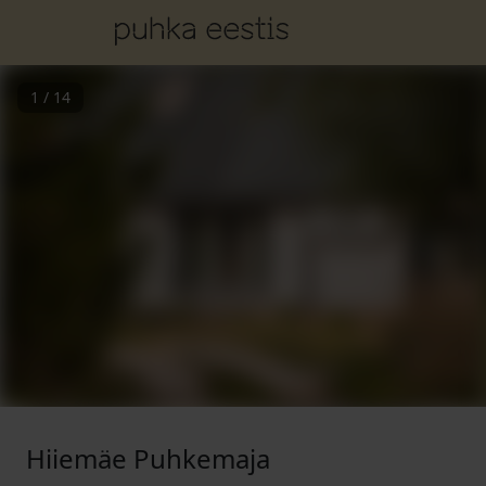
1
/
14
Hiiemäe Puhkemaja