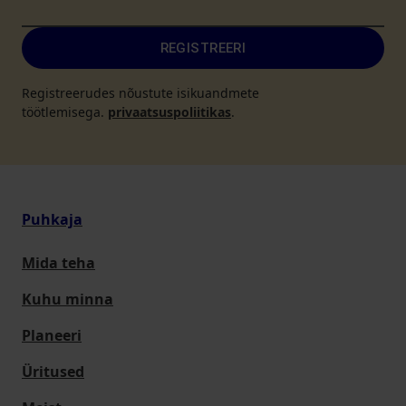
REGISTREERI
Registreerudes nõustute isikuandmete
töötlemisega.
privaatsuspoliitikas
.
Puhkaja
Mida teha
Kuhu minna
Planeeri
Üritused