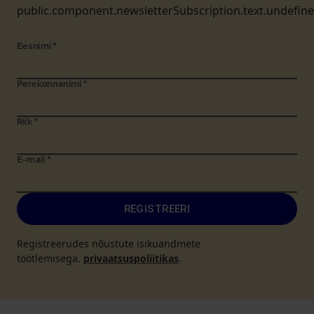
public.component.newsletterSubscription.text.undefin
Eesnimi
*
Perekonnanimi
*
Riik
*
E-mail
*
REGISTREERI
Registreerudes nõustute isikuandmete
töötlemisega.
privaatsuspoliitikas
.