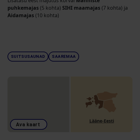
Lisatasu eest majutus kõrval
Männiste
puhkemajas
(5 kohta)
SIHI maamajas
(7 kohta) ja
Aidamajas
(10 kohta)
SUITSUSAUNAD
SAAREMAA
Lääne-Eesti
Ava kaart