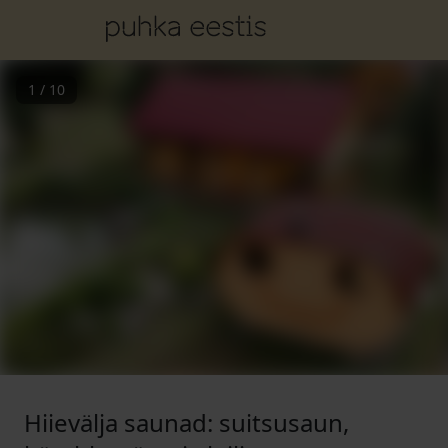
1
/
10
Hiievälja saunad: suitsusaun,