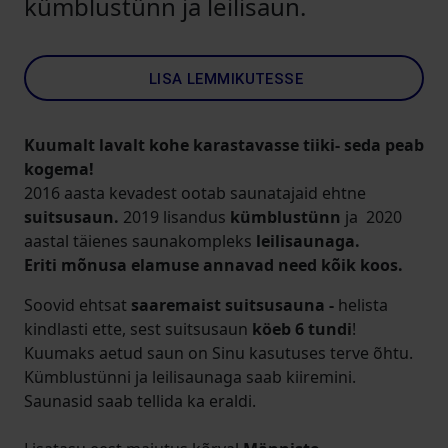
kümblustünn ja leilisaun.
LISA LEMMIKUTESSE
Kuumalt lavalt kohe karastavasse tiiki- seda peab
kogema!
2016 aasta kevadest ootab saunatajaid ehtne
suitsusaun.
2019 lisandus
kümblustünn
ja
2020
aastal täienes saunakompleks
leilisaunaga.
Eriti mõnusa elamuse annavad need kõik koos.
Soovid ehtsat
saaremaist suitsusauna -
helista
kindlasti ette, sest suitsusaun
köeb 6 tundi
!
Kuumaks aetud saun on Sinu kasutuses terve õhtu.
Kümblustünni ja leilisaunaga saab kiiremini.
Saunasid saab tellida ka eraldi.