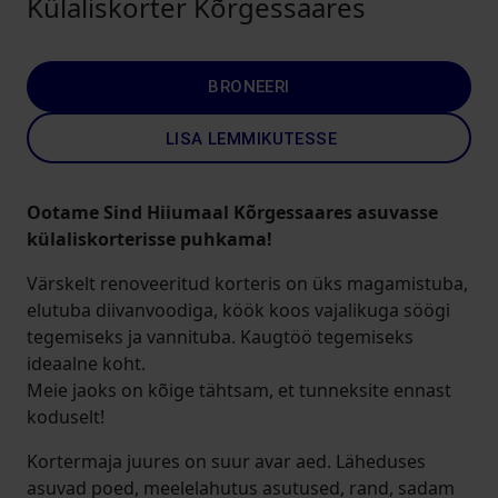
Külaliskorter Kõrgessaares
BRONEERI
LISA LEMMIKUTESSE
Ootame Sind Hiiumaal Kõrgessaares asuvasse
külaliskorterisse puhkama!
Värskelt renoveeritud korteris on üks magamistuba,
elutuba diivanvoodiga, köök koos vajalikuga söögi
tegemiseks ja vannituba. Kaugtöö tegemiseks
ideaalne koht.
Meie jaoks on kõige tähtsam, et tunneksite ennast
koduselt!
Kortermaja juures on suur avar aed. Läheduses
asuvad poed, meelelahutus asutused, rand, sadam