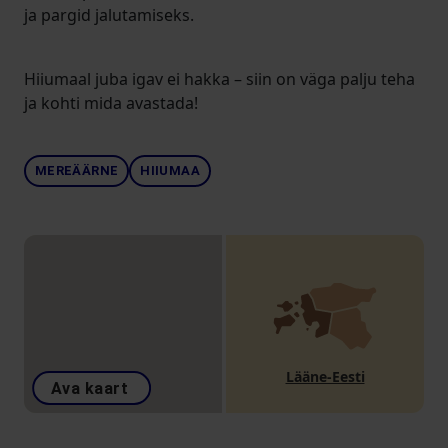
ja pargid jalutamiseks.
Hiiumaal juba igav ei hakka – siin on väga palju teha
ja kohti mida avastada!
MEREÄÄRNE
HIIUMAA
Lääne-Eesti
Ava kaart