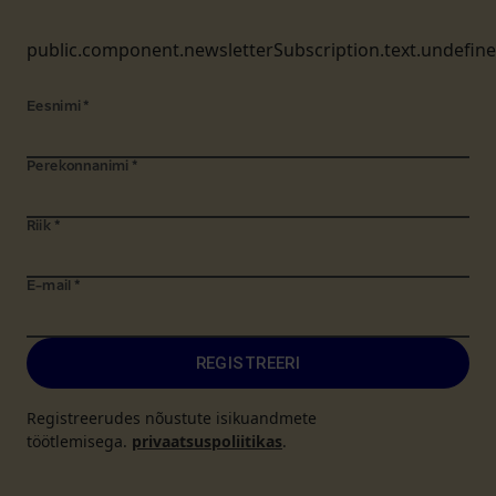
public.component.newsletterSubscription.text.undefin
Eesnimi
*
Perekonnanimi
*
Riik
*
E-mail
*
REGISTREERI
Registreerudes nõustute isikuandmete
töötlemisega.
privaatsuspoliitikas
.