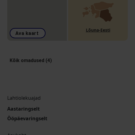
Lõuna-Eesti
Ava kaart
Kõik omadused (4)
Lahtiolekuajad
Aastaringselt
Ööpäevaringselt