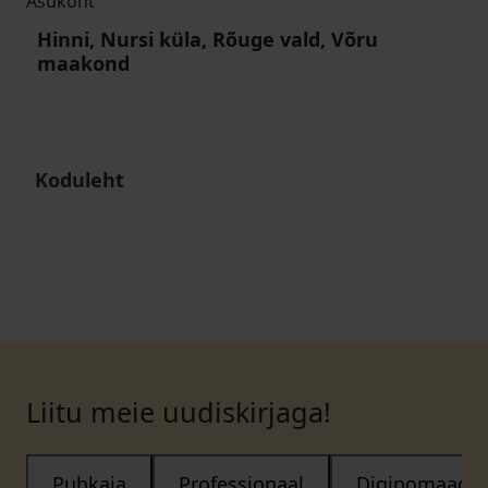
Asukoht
Hinni, Nursi küla, Rõuge vald, Võru
maakond
Koduleht
Liitu meie uudiskirjaga!
Puhkaja
Professionaal
Diginomaad