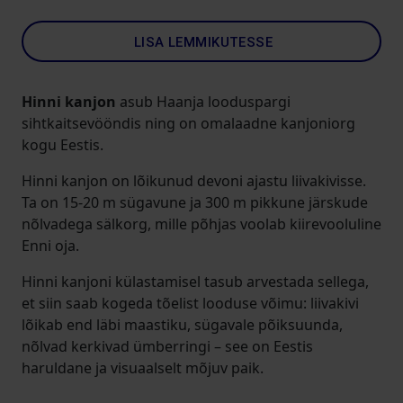
LISA LEMMIKUTESSE
Hinni kanjon
asub Haanja looduspargi
sihtkaitsevööndis ning on omalaadne kanjoniorg
kogu Eestis.
Hinni kanjon on lõikunud devoni ajastu liivakivisse.
Ta on 15-20 m sügavune ja 300 m pikkune järskude
nõlvadega sälkorg, mille põhjas voolab kiirevooluline
Enni oja.
Hinni kanjoni külastamisel tasub arvestada sellega,
et siin saab kogeda tõelist looduse võimu: liivakivi
lõikab end läbi maastiku, sügavale põiksuunda,
nõlvad kerkivad ümberringi – see on Eestis
haruldane ja visuaalselt mõjuv paik.