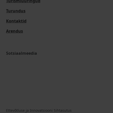
Turismiuuringud
Turundus
Kontaktid
Arendus
Sotsiaalmeedia
Ettevõtluse ja Innovatsiooni Sihtasutus