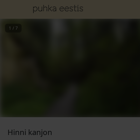
1
/
7
Hinni kanjon