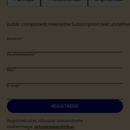
public.component.newsletterSubscription.text.undefin
Eesnimi
*
Perekonnanimi
*
Riik
*
E-mail
*
REGISTREERI
Registreerudes nõustute isikuandmete
töötlemisega.
privaatsuspoliitikas
.