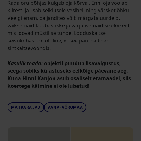
Rada oru põhjas kulgeb oja kõrval. Enni oja voolab
kiiresti ja lisab seiklusele vesiheli ning värsket õhku.
Veelgi enam, paljandites võib märgata uurdeid,
väiksemaid koobastikke ja varjulisemaid sise­lõikeid,
mis loovad müstilise tunde. Looduskaitse
seisukohast on oluline, et see paik paikneb
sihtkaitsevööndis.
Kasulik teada:
objektil puudub lisavalgustus,
seega sobiks külastuseks eelkõige päevane aeg.
Kuna Hinni Kanjon asub osaliselt eramaadel, siis
koertega käimine ei ole lubatud!
MATKARAJAD
VANA-VÕROMAA