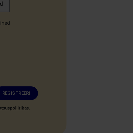
d
fined
REGISTREERI
atsuspoliitikas
.