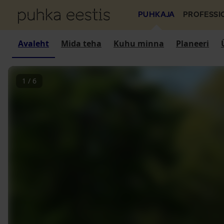
PUHKAJA
PROFESSI
Avaleht
Mida teha
Kuhu minna
Planeeri
1
/
6