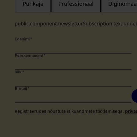
Puhkaja
Professionaal
Diginomaa
public.component.newsletterSubscription.text.unde
Eesnimi
*
Perekonnanimi
*
Riik
*
E-mail
*
Registreerudes nõustute isikuandmete töötlemisega.
priva