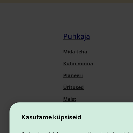
Puhkaja
Mida teha
Kuhu minna
Planeeri
Üritused
Meist
Kasutame küpsiseid
Ettevõtluse ja Innovatsioon