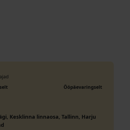
ajad
selt
Ööpäevaringselt
gi, Kesklinna linnaosa, Tallinn, Harju
nd