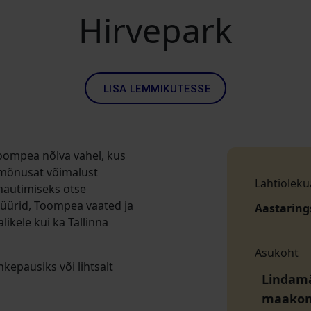
Hirvepark
LISA LEMMIKUTESSE
Toompea nõlva vahel, kus
 mõnusat võimalust
Lahtioleku
nautimiseks otse
üürid, Toompea vaated ja
Aastaring
likele kui ka Tallinna
Asukoht
kepausiks või lihtsalt
Lindamä
maako