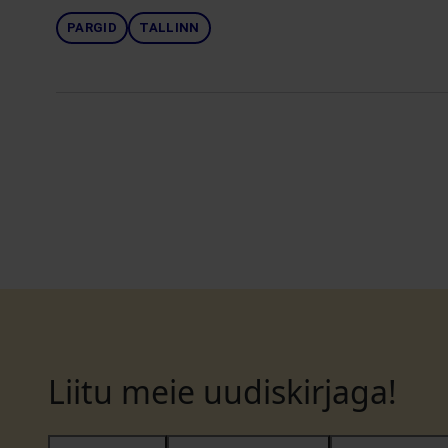
PARGID
TALLINN
Liitu meie uudiskirjaga!