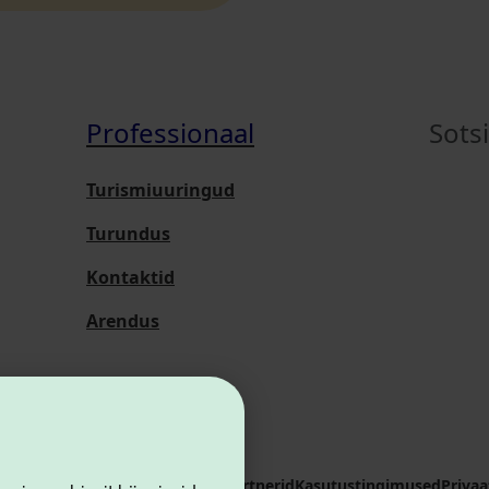
Professionaal
Sots
Turismiuuringud
Turundus
Kontaktid
Arendus
i Sihtasutus
Kontaktid
Koostööpartnerid
Kasutustingimused
Privaa