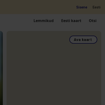
Sisene
Eesti
Lemmikud
Eesti kaart
Otsi
Ava kaart