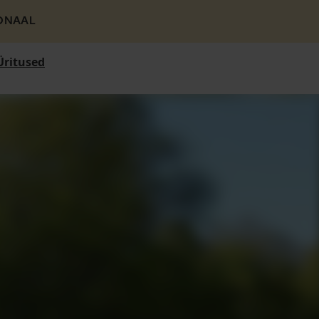
ONAAL
Üritused