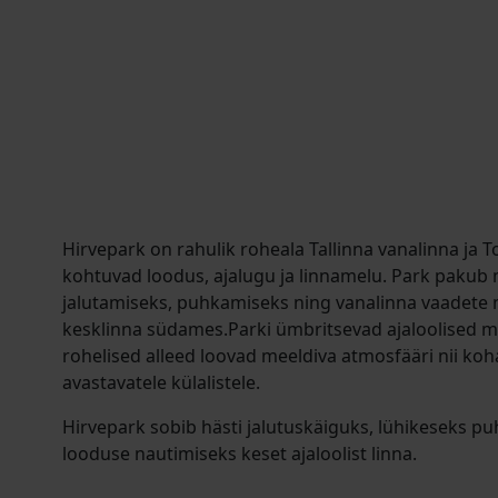
Hirvepark on rahulik roheala Tallinna vanalinna ja 
kohtuvad loodus, ajalugu ja linnamelu. Park pakub
jalutamiseks, puhkamiseks ning vanalinna vaadete 
kesklinna südames.Parki ümbritsevad ajaloolised m
rohelised alleed loovad meeldiva atmosfääri nii koha
avastavatele külalistele.
Hirvepark sobib hästi jalutuskäiguks, lühikeseks puh
looduse nautimiseks keset ajaloolist linna.