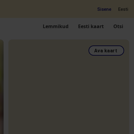
Sisene
Eesti
Lemmikud
Eesti kaart
Otsi
Ava kaart