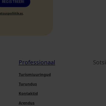
REGISTREERI
atsuspoliitikas
.
Professionaal
Sots
Turismiuuringud
Turundus
Kontaktid
Arendus