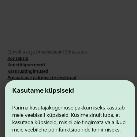
Ettevõtluse ja Innovatsiooni Sihtasutus
Kontaktid
Koostööpartnerid
Kasutustingimused
Privaatsuse ja küpsiste eeskirjad
Kasutame küpsiseid
Parima kasutajakogemuse pakkumiseks kasutab
meie veebisait küpsiseid. Küsime sinult luba, et
kasutada küpsiseid, mis ei ole tingimata vajalikud
meie veebilehe põhifunktsioonide toimimiseks.