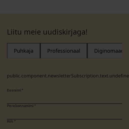
Liitu meie uudiskirjaga!
Puhkaja
Professionaal
Diginomaad
public.component.newsletterSubscription.text.undefin
Eesnimi
*
Perekonnanimi
*
Riik
*