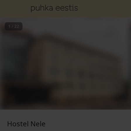
1
/
22
Hostel Nele