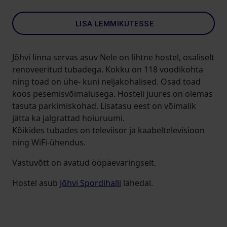
LISA LEMMIKUTESSE
Jõhvi linna servas asuv Nele on lihtne hostel, osaliselt
renoveeritud tubadega. Kokku on 118 voodikohta
ning toad on ühe- kuni neljakohalised. Osad toad
koos pesemisvõimalusega. Hosteli juures on olemas
tasuta parkimiskohad. Lisatasu eest on võimalik
jätta ka jalgrattad hoiuruumi.
Kõikides tubades on televiisor ja kaabeltelevisioon
ning WiFi-ühendus.
Vastuvõtt on avatud ööpäevaringselt.
Hostel asub
Jõhvi Spordihalli
lähedal.