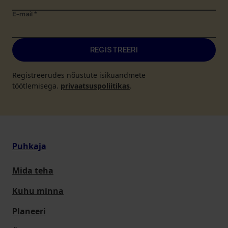
E-mail
*
REGISTREERI
Registreerudes nõustute isikuandmete
töötlemisega.
privaatsuspoliitikas
.
Puhkaja
Mida teha
Kuhu minna
Planeeri