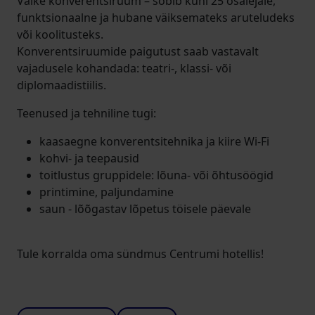
Väike konverentsiruum – sobib kuni 25 osalejale,
funktsionaalne ja hubane väiksemateks aruteludeks
või koolitusteks.
Konverentsiruumide paigutust saab vastavalt
vajadusele kohandada: teatri-, klassi- või
diplomaadistiilis.
Teenused ja tehniline tugi:
kaasaegne konverentsitehnika ja kiire Wi-Fi
kohvi- ja teepausid
toitlustus gruppidele: lõuna- või õhtusöögid
printimine, paljundamine
saun - lõõgastav lõpetus töisele päevale
Tule korralda oma sündmus Centrumi hotellis!