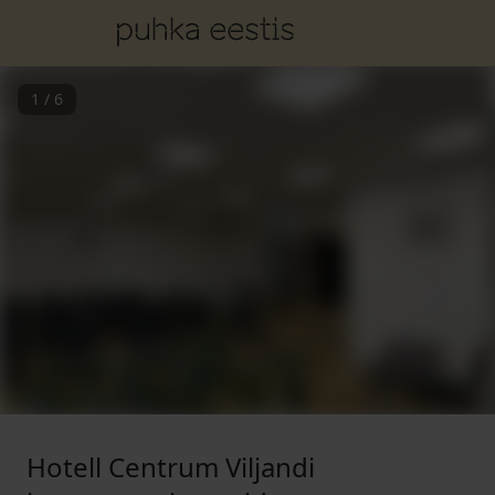
1
/
6
Hotell Centrum Viljandi