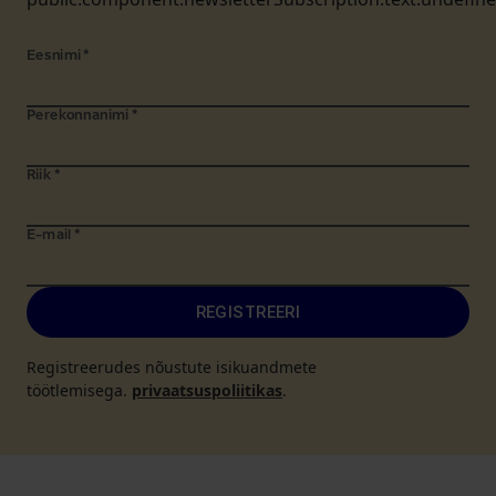
Eesnimi
*
Perekonnanimi
*
Riik
*
E-mail
*
REGISTREERI
Registreerudes nõustute isikuandmete
töötlemisega.
privaatsuspoliitikas
.