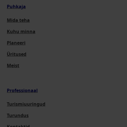
Puhkaja
Mida teha
Kuhu minna
Planeeri
Üritused
Meist
Professionaal
Turismiuuringud
Turundus
Kontaktid