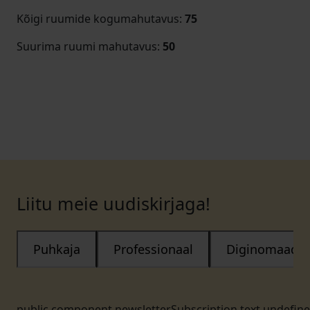
Kõigi ruumide kogumahutavus
:
75
Suurima ruumi mahutavus
:
50
Liitu meie uudiskirjaga!
Puhkaja
Professionaal
Diginomaad
public.component.newsletterSubscription.text.undefin