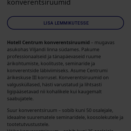
konverentsiruumid
LISA LEMMIKUTESSE
Hotell Centrum konverentsiruumid
– mugavas
asukohas Viljandi linna südames. Pakume
professionaalseid ja tänapäevaseid ruume
ärikohtumiste, koolituste, seminaride ja
konverentside läbiviimiseks. Asume Centrumi
ärikeskuse III korrusel. Konverentsiruumid on
valgusküllased, hästi varustatud ja lihtsasti
ligipääsetavad nii kohalikele kui kaugemalt
saabujatele.
Suur konverentsiruum – sobib kuni 50 osalejale,
ideaalne suurematele seminaridele, koosolekutele ja
tootetutvustustele.