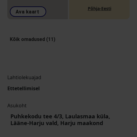
Põhja-Eesti
Ava kaart
Kõik omadused (11)
Lahtiolekuajad
Ettetellimisel
Asukoht
Puhkekodu tee 4/3, Laulasmaa küla,
Lääne-Harju vald, Harju maakond