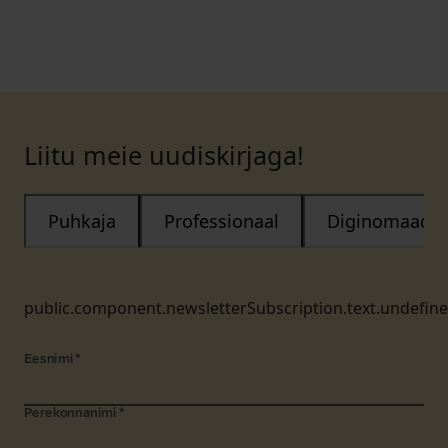
Liitu meie uudiskirjaga!
Puhkaja
Professionaal
Diginomaad
public.component.newsletterSubscription.text.undefin
Eesnimi
*
Perekonnanimi
*