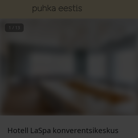
1
/
13
Hotell LaSpa konverentsikeskus