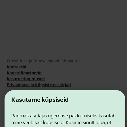
Ettevõtluse ja Innovatsiooni Sihtasutus
Kontaktid
Koostööpartnerid
Kasutustingimused
Privaatsuse ja küpsiste eeskirjad
Kasutame küpsiseid
Parima kasutajakogemuse pakkumiseks kasutab
meie veebisait küpsiseid. Küsime sinult luba, et