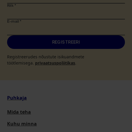
Riik
*
E-mail
*
REGISTREERI
Registreerudes nõustute isikuandmete
töötlemisega.
privaatsuspoliitikas
.
Puhkaja
Mida teha
Kuhu minna