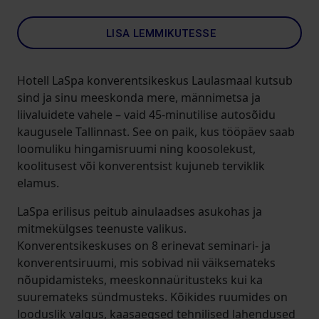
LISA LEMMIKUTESSE
Hotell LaSpa konverentsikeskus Laulasmaal kutsub
sind ja sinu meeskonda mere, männimetsa ja
liivaluidete vahele – vaid 45-minutilise autosõidu
kaugusele Tallinnast. See on paik, kus tööpäev saab
loomuliku hingamisruumi ning koosolekust,
koolitusest või konverentsist kujuneb terviklik
elamus.
LaSpa erilisus peitub ainulaadses asukohas ja
mitmekülgses teenuste valikus.
Konverentsikeskuses on 8 erinevat seminari- ja
konverentsiruumi, mis sobivad nii väiksemateks
nõupidamisteks, meeskonnaüritusteks kui ka
suuremateks sündmusteks. Kõikides ruumides on
looduslik valgus, kaasaegsed tehnilised lahendused