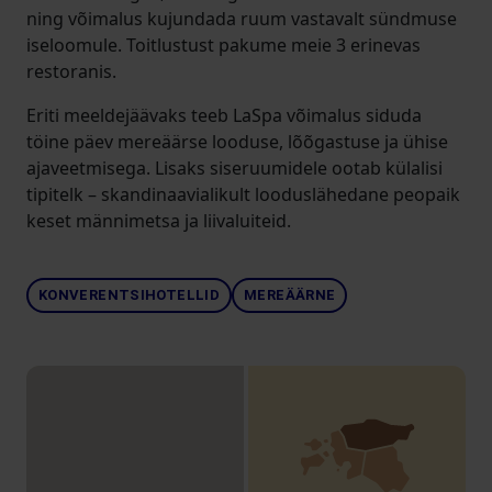
ning võimalus kujundada ruum vastavalt sündmuse
iseloomule. Toitlustust pakume meie 3 erinevas
restoranis.
Eriti meeldejäävaks teeb LaSpa võimalus siduda
töine päev mereäärse looduse, lõõgastuse ja ühise
ajaveetmisega. Lisaks siseruumidele ootab külalisi
tipitelk – skandinaavialikult looduslähedane peopaik
keset männimetsa ja liivaluiteid.
KONVERENTSIHOTELLID
MEREÄÄRNE