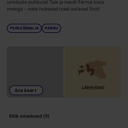
unistuste puhkuse! Tule ja naudi Pärnut koos
meiega – meie hubased toad ootavad Sind!
PERESÕBRALIK
PÄRNU
Lääne-Eesti
Ava kaart
Kõik omadused (9)