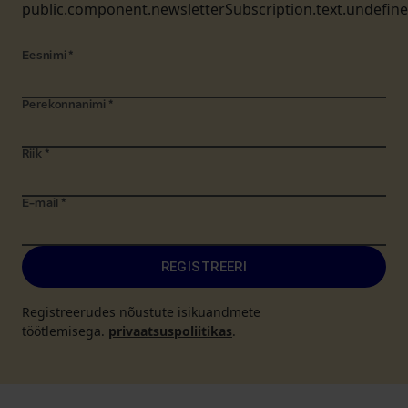
public.component.newsletterSubscription.text.undefin
Eesnimi
*
Perekonnanimi
*
Riik
*
E-mail
*
REGISTREERI
Registreerudes nõustute isikuandmete
töötlemisega.
privaatsuspoliitikas
.