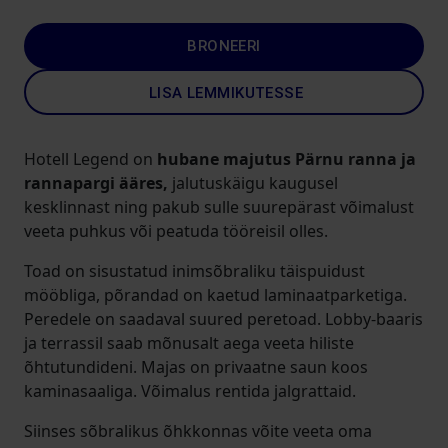
BRONEERI
LISA LEMMIKUTESSE
Hotell Legend on
hubane majutus Pärnu ranna ja
rannapargi ääres,
jalutuskäigu kaugusel
kesklinnast ning pakub sulle suurepärast võimalust
veeta puhkus või peatuda tööreisil olles.
Toad on sisustatud inimsõbraliku täispuidust
mööbliga, põrandad on kaetud laminaatparketiga.
Peredele on saadaval suured peretoad. Lobby-baaris
ja terrassil saab mõnusalt aega veeta hiliste
õhtutundideni. Majas on privaatne saun koos
kaminasaaliga. Võimalus rentida jalgrattaid.
Siinses sõbralikus õhkkonnas võite veeta oma