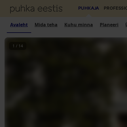
PUHKAJA
PROFESSI
Avaleht
Mida teha
Kuhu minna
Planeeri
1
/
14