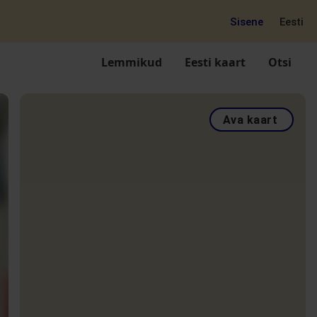
Sisene
Eesti
Lemmikud
Eesti kaart
Otsi
Ava kaart