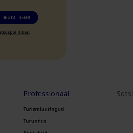
REGISTREERI
atsuspoliitikas
.
Professionaal
Sots
Turismiuuringud
Turundus
Kontaktid