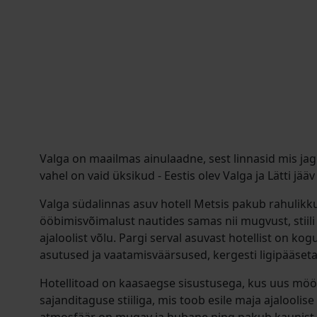
Valga on maailmas ainulaadne, sest linnasid mis jag
vahel on vaid üksikud - Eestis olev Valga ja Lätti jääv
Valga südalinnas asuv hotell Metsis pakub rahulikku
ööbimisvõimalust nautides samas nii mugvust, stiili
ajaloolist võlu. Pargi serval asuvast hotellist on kog
asutused ja vaatamisväärsused, kergesti ligipääset
Hotellitoad on kaasaegse sisustusega, kus uus möö
sajanditaguse stiiliga, mis toob esile maja ajalooli