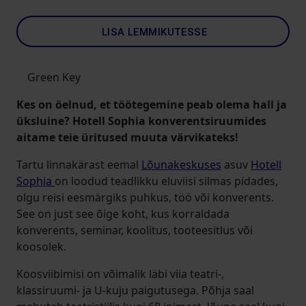
LISA LEMMIKUTESSE
Green Key
Kes on öelnud, et töötegemine peab olema hall ja
üksluine? Hotell Sophia konverentsiruumides
aitame teie üritused muuta värvikateks!
Tartu linnakärast eemal
Lõunakeskuses
asuv
Hotell
Sophia
on loodud teadlikku eluviisi silmas pidades,
olgu reisi eesmärgiks puhkus, töö või konverents.
See on just see õige koht, kus korraldada
konverents, seminar, koolitus, tooteesitlus või
koosolek.
Koosviibimisi on võimalik läbi viia teatri-,
klassiruumi- ja U-kuju paigutusega. Põhja saal