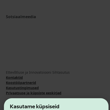
Sotsiaalmeedia
Ettevõtluse ja Innovatsiooni Sihtasutus
Kontaktid
Koostööpartnerid
Kasutustingimused
Privaatsuse ja küpsiste eeskirjad
Kasutame küpsiseid