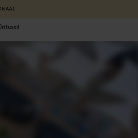
ONAAL
Üritused