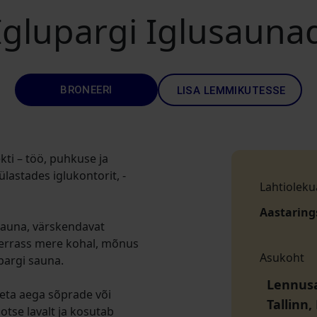
Iglupargi Iglusauna
BRONEERI
LISA LEMMIKUTESSE
kti – töö, puhkuse ja
ülastades iglukontorit, -
Lahtioleku
Aastaring
sauna, värskendavat
terrass mere kohal, mõnus
Asukoht
pargi sauna.
Lennusa
eeta aega sõprade või
Tallinn
otse lavalt ja kosutab