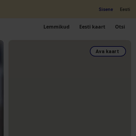
Sisene
Eesti
Lemmikud
Eesti kaart
Otsi
Ava kaart