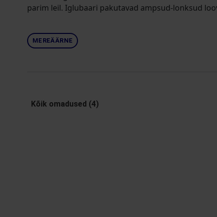
parim leil. Iglubaari pakutavad ampsud-lonksud lo
MEREÄÄRNE
Kõik omadused (4)