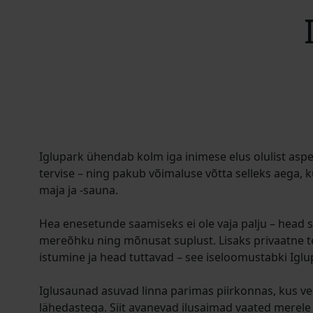
Iglupark ühendab kolm iga inimese elus olulist aspe
tervise – ning pakub võimaluse võtta selleks aega, k
maja ja -sauna.
Hea enesetunde saamiseks ei ole vaja palju – head 
mereõhku ning mõnusat suplust. Lisaks privaatne 
istumine ja head tuttavad – see iseloomustabki Iglu
Iglusaunad asuvad linna parimas piirkonnas, kus v
lähedastega. Siit avanevad ilusaimad vaated merele 