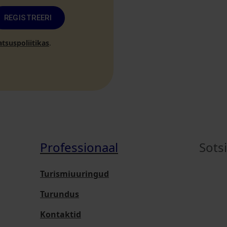
REGISTREERI
atsuspoliitikas
.
Professionaal
Sots
Turismiuuringud
Turundus
Kontaktid