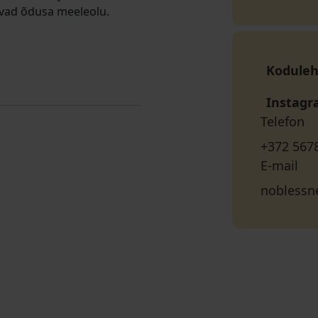
ovad õdusa meeleolu.
Koduleh
Instag
Telefon
+372 567
E-mail
noblessn