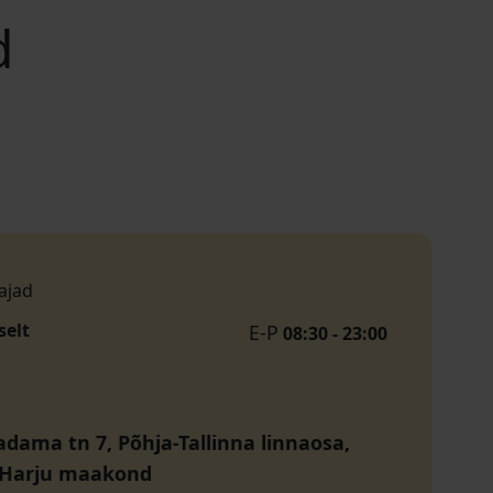
d
ajad
selt
E-P
08:30 - 23:00
dama tn 7, Põhja-Tallinna linnaosa,
, Harju maakond