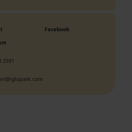
t
Facebook
ram
8 2591
eri@iglupark.com