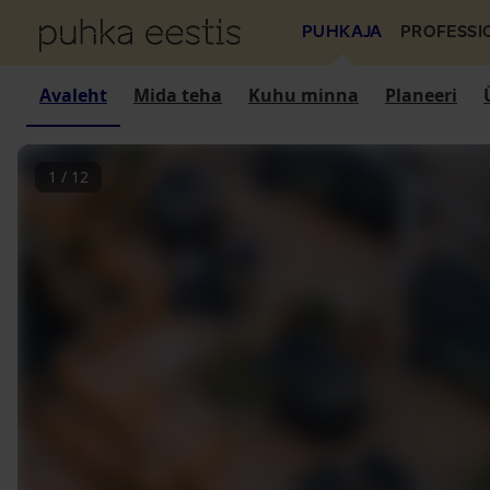
PUHKAJA
PROFESSI
Avaleht
Mida teha
Kuhu minna
Planeeri
1
/
12