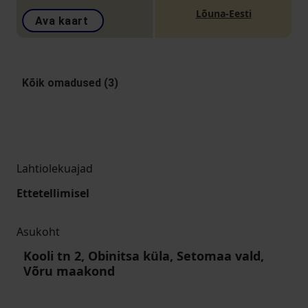
Lõuna-Eesti
Ava kaart
Kõik omadused (3)
Lahtiolekuajad
Ettetellimisel
Asukoht
Kooli tn 2, Obinitsa küla, Setomaa vald,
Võru maakond