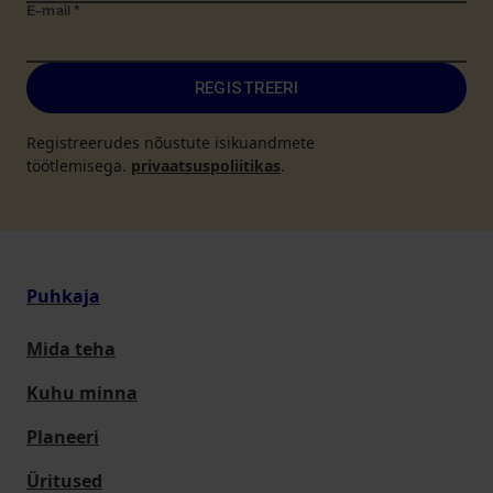
E-mail
*
REGISTREERI
Registreerudes nõustute isikuandmete
töötlemisega.
privaatsuspoliitikas
.
Puhkaja
Mida teha
Kuhu minna
Planeeri
Üritused