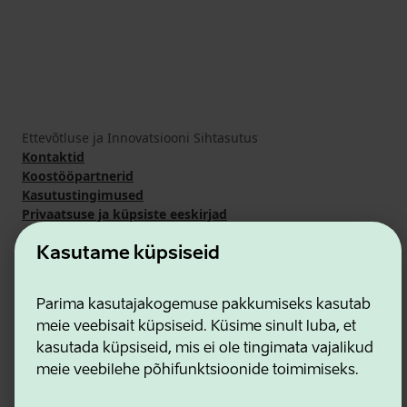
Ettevõtluse ja Innovatsiooni Sihtasutus
Kontaktid
Koostööpartnerid
Kasutustingimused
Privaatsuse ja küpsiste eeskirjad
Kasutame küpsiseid
Parima kasutajakogemuse pakkumiseks kasutab
meie veebisait küpsiseid. Küsime sinult luba, et
kasutada küpsiseid, mis ei ole tingimata vajalikud
meie veebilehe põhifunktsioonide toimimiseks.