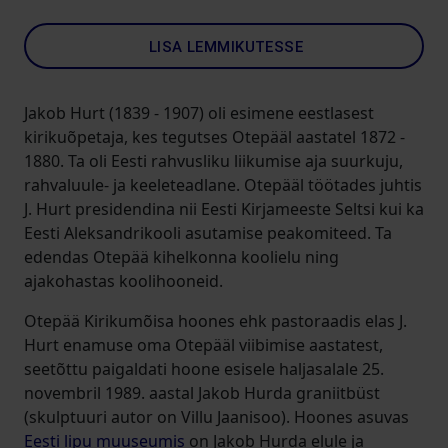
LISA LEMMIKUTESSE
Jakob Hurt (1839 - 1907) oli esimene eestlasest
kirikuõpetaja, kes tegutses Otepääl aastatel 1872 -
1880. Ta oli Eesti rahvusliku liikumise aja suurkuju,
rahvaluule- ja keeleteadlane. Otepääl töötades juhtis
J. Hurt presidendina nii Eesti Kirjameeste Seltsi kui ka
Eesti Aleksandrikooli asutamise peakomiteed. Ta
edendas Otepää kihelkonna koolielu ning
ajakohastas koolihooneid.
Otepää Kirikumõisa hoones ehk pastoraadis elas J.
Hurt enamuse oma Otepääl viibimise aastatest,
seetõttu paigaldati hoone esisele haljasalale 25.
novembril 1989. aastal Jakob Hurda graniitbüst
(skulptuuri autor on Villu Jaanisoo). Hoones asuvas
Eesti lipu muuseumis
on Jakob Hurda elule ja