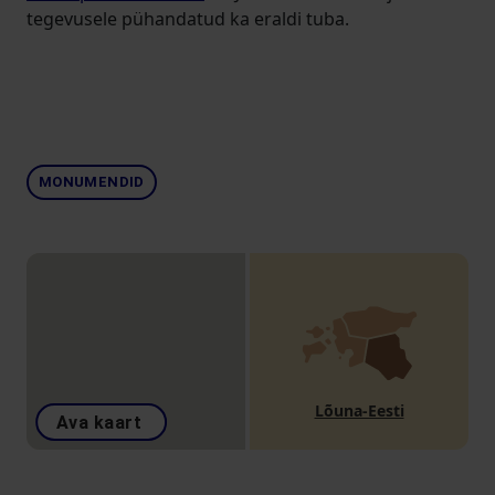
tegevusele pühandatud ka eraldi tuba.
MONUMENDID
Lõuna-Eesti
Ava kaart