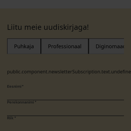
Liitu meie uudiskirjaga!
Puhkaja
Professionaal
Diginomaad
public.component.newsletterSubscription.text.undefin
Eesnimi
*
Perekonnanimi
*
Riik
*