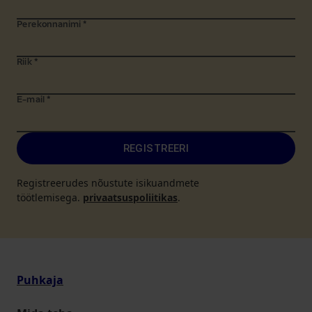
Perekonnanimi
*
Riik
*
E-mail
*
REGISTREERI
Registreerudes nõustute isikuandmete
töötlemisega.
privaatsuspoliitikas
.
Puhkaja