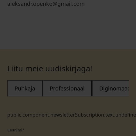
aleksandr.openko@gmail.com
Liitu meie uudiskirjaga!
Puhkaja
Professionaal
Diginomaad
public.component.newsletterSubscription.text.undefin
Eesnimi
*