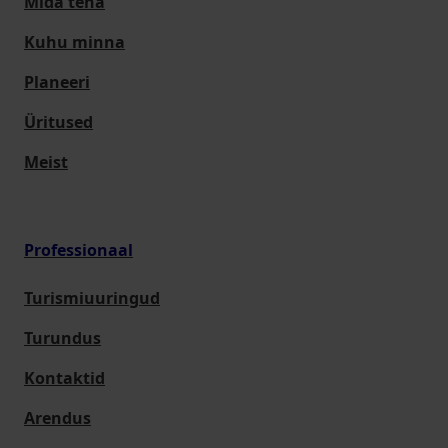
Mida teha
Kuhu minna
Planeeri
Üritused
Meist
Professionaal
Turismiuuringud
Turundus
Kontaktid
Arendus