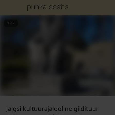
1
/
7
Jalgsi kultuurajalooline giidituur