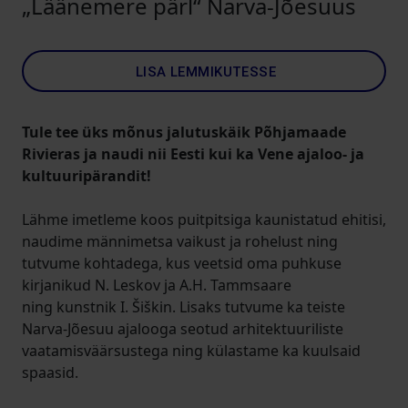
„Läänemere pärl“ Narva-Jõesuus
LISA LEMMIKUTESSE
Tule tee üks mõnus jalutuskäik Põhjamaade
Rivieras ja naudi nii Eesti kui ka Vene ajaloo- ja
kultuuripärandit!
Lähme imetleme koos puitpitsiga kaunistatud ehitisi,
naudime männimetsa vaikust ja rohelust ning
tutvume kohtadega, kus veetsid oma puhkuse
kirjanikud N. Leskov ja A.H. Tammsaare
ning kunstnik I. Šiškin. Lisaks tutvume ka teiste
Narva-Jõesuu ajalooga seotud arhitektuuriliste
vaatamisväärsustega ning külastame ka kuulsaid
spaasid.