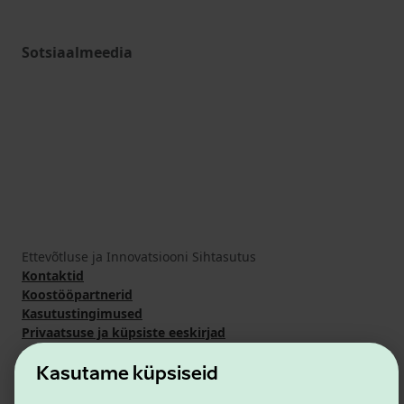
Sotsiaalmeedia
Ettevõtluse ja Innovatsiooni Sihtasutus
Kontaktid
Koostööpartnerid
Kasutustingimused
Privaatsuse ja küpsiste eeskirjad
Kasutame küpsiseid