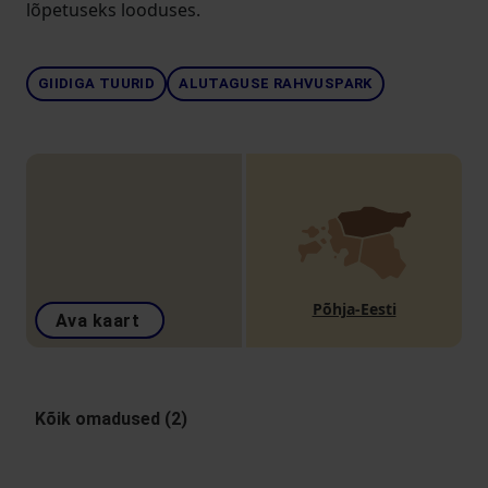
lõpetuseks looduses.
GIIDIGA TUURID
ALUTAGUSE RAHVUSPARK
Põhja-Eesti
Ava kaart
Kõik omadused (2)