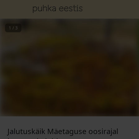
1
/
3
Jalutuskäik Mäetaguse oosirajal