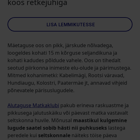
koos retkejuhiga
LISA LEMMIKUTESSE
Mäetaguse oos on pikk, järskude nõlvadega,
loogeldes kohati 15 m kõrguse seljandikuna ja
kohati kadudes põldude vahele. Oos on tihedalt
seotud piirkonna inimeste elu-olude ja pärimustega.
Mitmed kohanimetki: Kabelimägi, Rootsi väravad,
Hundiaugu, Kolostri, Paatermäe jt, annavad vihjeid
põnevatele pärisuslugudele.
Alutaguse Matkaklubi
pakub erineva raskuastme ja
pikkusega jalutuskäiku või päevast matka vastavalt
seltskonna huvile. Mõnusal
maastikul kulgemine
lugude saatel sobib hästi nii puhkuseks
lastega
peredele kui
seltskonnale
näiteks töise päeva