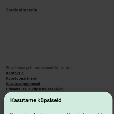
Sotsiaalmeedia
Ettevõtluse ja Innovatsiooni Sihtasutus
Kontaktid
Koostööpartnerid
Kasutustingimused
Privaatsuse ja küpsiste eeskirjad
Kasutame küpsiseid