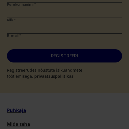
Perekonnanimi
*
Riik
*
E-mail
*
REGISTREERI
Registreerudes nõustute isikuandmete
töötlemisega.
privaatsuspoliitikas
.
Puhkaja
Mida teha