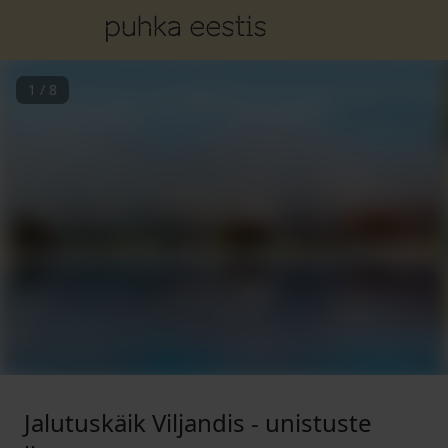
1
/
8
Jalutuskäik Viljandis - unistuste