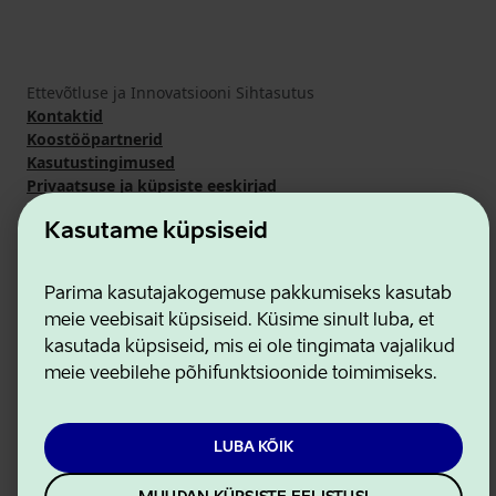
Ettevõtluse ja Innovatsiooni Sihtasutus
Kontaktid
Koostööpartnerid
Kasutustingimused
Privaatsuse ja küpsiste eeskirjad
Kasutame küpsiseid
Parima kasutajakogemuse pakkumiseks kasutab
meie veebisait küpsiseid. Küsime sinult luba, et
kasutada küpsiseid, mis ei ole tingimata vajalikud
meie veebilehe põhifunktsioonide toimimiseks.
LUBA KÕIK