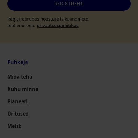
REGISTREERI
Registreerudes nõustute isikuandmete
töötlemisega.
privaatsuspoliitikas
.
Puhkaja
Mida teha
Kuhu minna
Planeeri
Üritused
Meist