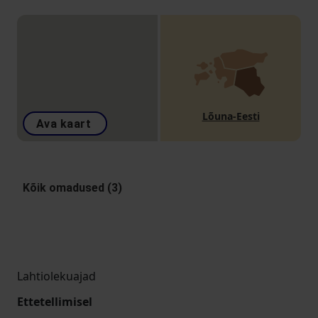
Lõuna-Eesti
Ava kaart
Kõik omadused (3)
Lahtiolekuajad
Ettetellimisel