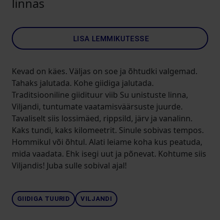
linnas
LISA LEMMIKUTESSE
Kevad on käes. Väljas on soe ja õhtudki valgemad.
Tahaks jalutada. Kohe giidiga jalutada.
Traditsiooniline giidituur viib Su unistuste linna,
Viljandi, tuntumate vaatamisväärsuste juurde.
Tavaliselt siis lossimäed, rippsild, järv ja vanalinn.
Kaks tundi, kaks kilomeetrit. Sinule sobivas tempos.
Hommikul või õhtul. Alati leiame koha kus peatuda,
mida vaadata. Ehk isegi uut ja põnevat. Kohtume siis
Viljandis! Juba sulle sobival ajal!
GIIDIGA TUURID
VILJANDI