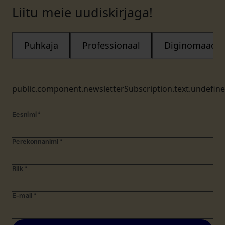
Liitu meie uudiskirjaga!
Puhkaja
Professionaal
Diginomaad
public.component.newsletterSubscription.text.undefin
Eesnimi
*
Perekonnanimi
*
Riik
*
E-mail
*