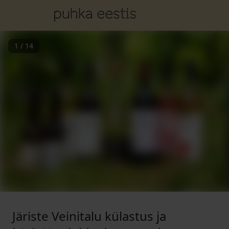
1
/
14
Järiste Veinitalu külastus ja