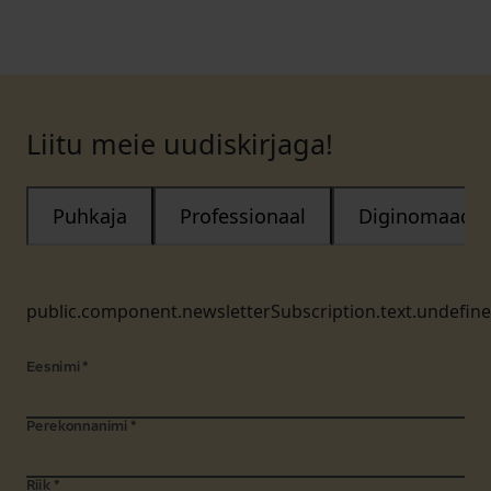
Liitu meie uudiskirjaga!
Puhkaja
Professionaal
Diginomaad
public.component.newsletterSubscription.text.undefin
Eesnimi
*
Perekonnanimi
*
Riik
*