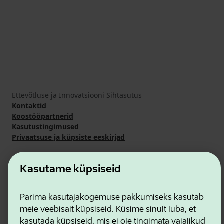
Ettevõtluse ja Innovatsiooni Sihtasutus
Kontaktid
Koostööpartnerid
Kasutustingimused
Privaatsuse ja küpsiste eeskirjad
Kasutame küpsiseid
Parima kasutajakogemuse pakkumiseks kasutab
meie veebisait küpsiseid. Küsime sinult luba, et
kasutada küpsiseid, mis ei ole tingimata vajalikud