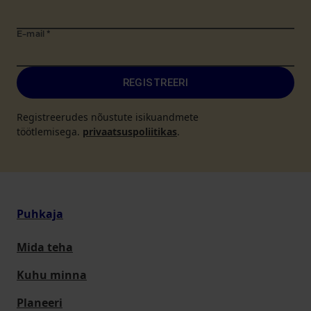
E-mail
*
REGISTREERI
Registreerudes nõustute isikuandmete
töötlemisega.
privaatsuspoliitikas
.
Puhkaja
Mida teha
Kuhu minna
Planeeri