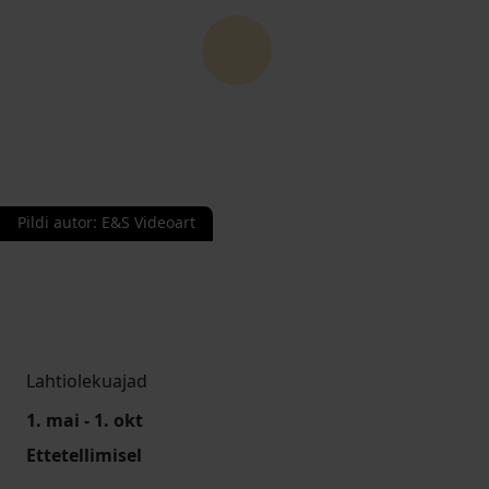
Pildi autor
:
E&S Videoart
Lahtiolekuajad
1. mai - 1. okt
Ettetellimisel