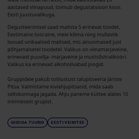
aastased viinapuud, toimub degustatsioon koos
Eesti juustuvalikuga.
Degusteerimisel saad maitsta 5 erinevat toodet.
Eestimaine tooraine, meie kliima ning mullastik
loovad unikaalsed maitsed, mis ainuomased just
põhjamaisetel toodetel. Valikus on viinamarjaveine,
erinevaid puuvilja- marjaveine ja mustsõstralikööri.
Valikus ka erinevad alkoholivabad joogid.
Gruppidele pakub toitlustust talupitseeria Järiste
Pitsa. Valmistame kiviahjupitsasid, mida saab
seltskonnaga jagada. Ahju paneme küttee alates 10
inimnesest grupist.
GIIDIGA TUURID
EESTI VEINITEE