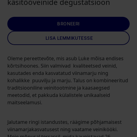
käsitööveinide degustatsioon
BRONEERI
LISA LEMMIKUTESSE
Oleme pereettevõte, mis asub Luke mõisa endises
kõrtsihoones. Siin valmivad kvaliteetsed veinid,
kasutades enda kasvatatud viinamarju ning
kohalikke puuvilju ja marju. Talus on kombineeritud
traditsiooniline veinitootmine ja kaasaegsed
meetodid, et pakkuda külalistele unikaalseid
maitseelamusi.
Jalutame ringi istandustes, räägime põhjamaisest
viinamarjakasvatusest ning vaatame veinikööki.
Meie mõnusal terrassil, mida kaunistavad 26