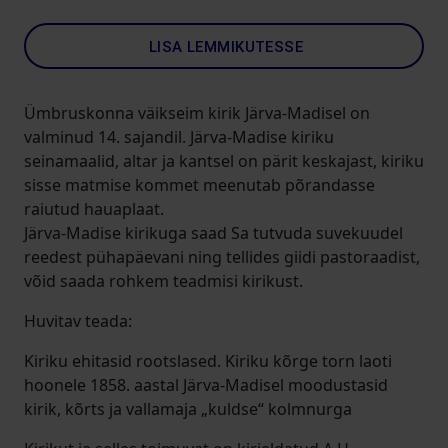
LISA LEMMIKUTESSE
Ümbruskonna väikseim kirik Järva-Madisel on
valminud 14. sajandil. Järva-Madise kiriku
seinamaalid, altar ja kantsel on pärit keskajast, kiriku
sisse matmise kommet meenutab põrandasse
raiutud hauaplaat.
Järva-Madise kirikuga saad Sa tutvuda suvekuudel
reedest pühapäevani ning tellides giidi pastoraadist,
võid saada rohkem teadmisi kirikust.
Huvitav teada:
Kiriku ehitasid rootslased. Kiriku kõrge torn laoti
hoonele 1858. aastal Järva-Madisel moodustasid
kirik, kõrts ja vallamaja „kuldse“ kolmnurga