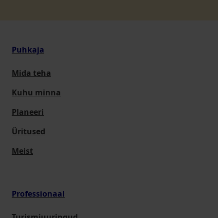
Puhkaja
Mida teha
Kuhu minna
Planeeri
Üritused
Meist
Professionaal
Turismiuuringud