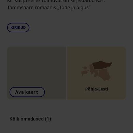
Kirikut ja selles toimuvat on kirjeldatud A.H.
Tammsaare romaanis „Tõde ja õigus“
KIRIKUD
Põhja-Eesti
Ava kaart
Kõik omadused (1)