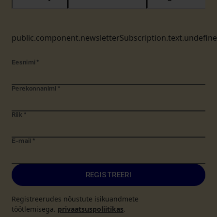
public.component.newsletterSubscription.text.undefin
Eesnimi
*
Perekonnanimi
*
Riik
*
E-mail
*
REGISTREERI
Registreerudes nõustute isikuandmete
töötlemisega.
privaatsuspoliitikas
.