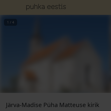
1
/
4
Järva-Madise Püha Matteuse kirik