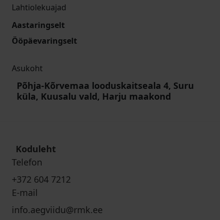
Lahtiolekuajad
Aastaringselt
Ööpäevaringselt
Asukoht
Põhja-Kõrvemaa looduskaitseala 4, Suru
küla, Kuusalu vald, Harju maakond
Koduleht
Telefon
+372 604 7212
E-mail
info.aegviidu@rmk.ee