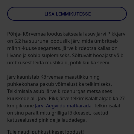
LISA LEMMIKUTESSE
Põhja- Kõrvemaa looduskaitsealal asuv Järvi Pikkjärv
on 5,2 ha suurune looduslik järv, mida ümbritseb
männi-kuuse segamets. Järve kirdeotsa kallas on
liivane ja sobib suplemiseks. Sõltuvalt hooajast võib
ümbrusest leida mustikaid, pohli kui ka seeni.
Järv kaunistab Kõrvemaa maastikku ning
puhkekohana pakub võimalust ka telkimiseks.
Telkimisala asub järve kirdenurgas metsa sees
kuuskede all. Järvi Pikkjärve telkimisalalt algab ka 27
km pikkune
Järvi-Aegviidu matkarada
. Telkimisalal
on sinu päralt mitu grilliga lõkkeaset, kaetud
katusealused pinkide ja laudadega.
Tule naudi puhkust keset loodust!