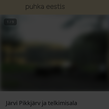
1
/
9
Järvi Pikkjärv ja telkimisala