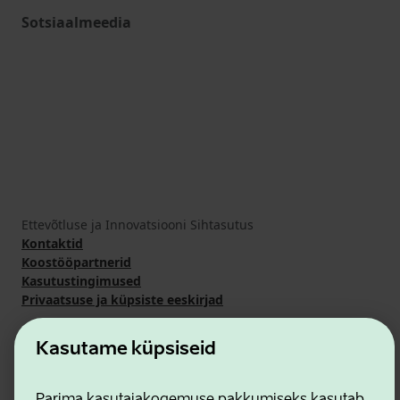
Sotsiaalmeedia
Ettevõtluse ja Innovatsiooni Sihtasutus
Kontaktid
Koostööpartnerid
Kasutustingimused
Privaatsuse ja küpsiste eeskirjad
Kasutame küpsiseid
Parima kasutajakogemuse pakkumiseks kasutab