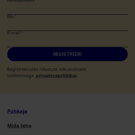
Perekonnanimi
*
Riik
*
E-mail
*
REGISTREERI
Registreerudes nõustute isikuandmete
töötlemisega.
privaatsuspoliitikas
.
Puhkaja
Mida teha