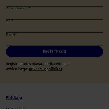
Perekonnanimi
*
Riik
*
E-mail
*
REGISTREERI
Registreerudes nõustute isikuandmete
töötlemisega.
privaatsuspoliitikas
.
Puhkaja