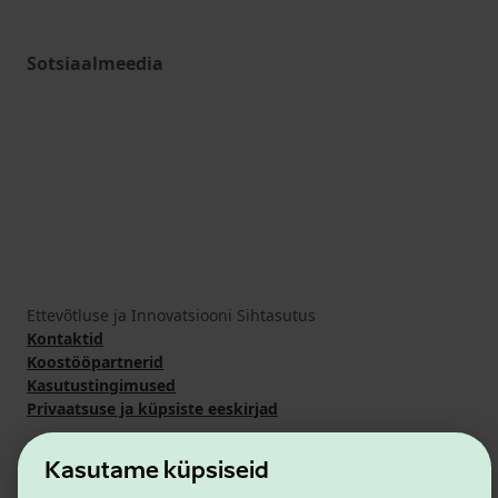
Sotsiaalmeedia
Ettevõtluse ja Innovatsiooni Sihtasutus
Kontaktid
Koostööpartnerid
Kasutustingimused
Privaatsuse ja küpsiste eeskirjad
Kasutame küpsiseid