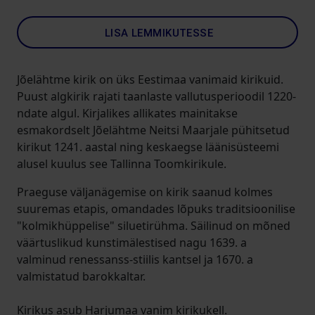
LISA LEMMIKUTESSE
Jõelähtme kirik on üks Eestimaa vanimaid kirikuid.
Puust algkirik rajati taanlaste vallutusperioodil 1220-
ndate algul. Kirjalikes allikates mainitakse
esmakordselt Jõelähtme Neitsi Maarjale pühitsetud
kirikut 1241. aastal ning keskaegse läänisüsteemi
alusel kuulus see Tallinna Toomkirikule.
Praeguse väljanägemise on kirik saanud kolmes
suuremas etapis, omandades lõpuks traditsioonilise
"kolmikhüppelise" siluetirühma. Säilinud on mõned
väärtuslikud kunstimälestised nagu 1639. a
valminud renessanss-stiilis kantsel ja 1670. a
valmistatud barokkaltar.
Kirikus asub Harjumaa vanim kirikukell.