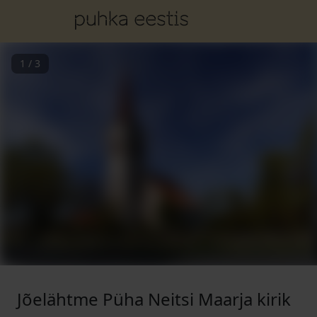
1
/
3
Jõelähtme Püha Neitsi Maarja kirik