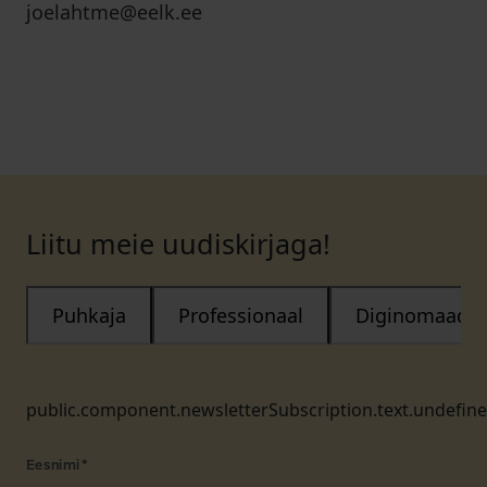
joelahtme@eelk.ee
Liitu meie uudiskirjaga!
Puhkaja
Professionaal
Diginomaad
public.component.newsletterSubscription.text.undefin
Eesnimi
*