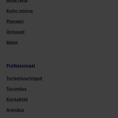
Mida teha
Kuhu minna
Planeeri
Üritused
Meist
Professionaal
Turismiuuringud
Turundus
Kontaktid
Arendus