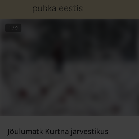
1
/
9
Jõulumatk Kurtna järvestikus