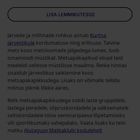
LISA LEMMIKUTESSE
Järvede ja mõhnade rohkus annab
Kurtna
järvestikule
kordumatuse ning erilisuse. Talvine
mets koos metsloomade jälgedega lumes, loob
omamoodi müstikat. Metsapäkapikud viivad teid
meeleldi sellesse müstilisse maailma. Retke hinnas
sisaldub järvestikus seiklemine koos
metsapäkapikkudega. Lisaks on võimalik tellida
mõnus piknik lõkke ääres.
Retk metsapäkapikkudega sobib laste gruppidele,
lastega peredele, sõpruskondadele ja väiksematele
seltskondadele töise seminaripäeva lõpetamiseks
või sportlikumaks vahepalaks. Vaata lisaks ka teisi
matku
Alutaguse Matkaklubi kodulehelt