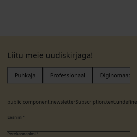
Liitu meie uudiskirjaga!
Puhkaja
Professionaal
Diginomaad
public.component.newsletterSubscription.text.undefin
Eesnimi
*
Perekonnanimi
*