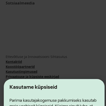
Sotsiaalmeedia
Ettevõtluse ja Innovatsiooni Sihtasutus
Kontaktid
Koostööpartnerid
Kasutustingimused
Privaatsuse ja küpsiste eeskirjad
Kasutame küpsiseid
Parima kasutajakogemuse pakkumiseks kasutab