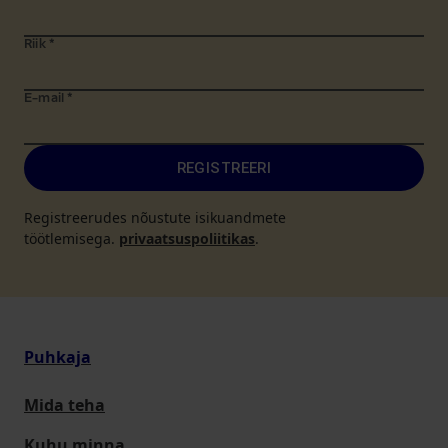
Riik
*
E-mail
*
REGISTREERI
Registreerudes nõustute isikuandmete
töötlemisega.
privaatsuspoliitikas
.
Puhkaja
Mida teha
Kuhu minna