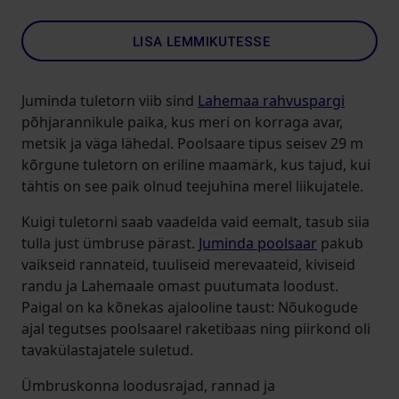
LISA LEMMIKUTESSE
Juminda tuletorn viib sind
Lahemaa rahvuspargi
põhjarannikule paika, kus meri on korraga avar,
metsik ja väga lähedal. Poolsaare tipus seisev 29 m
kõrgune tuletorn on eriline maamärk, kus tajud, kui
tähtis on see paik olnud teejuhina merel liikujatele.
Kuigi tuletorni saab vaadelda vaid eemalt, tasub siia
tulla just ümbruse pärast.
Juminda poolsaar
pakub
vaikseid rannateid, tuuliseid merevaateid, kiviseid
randu ja Lahemaale omast puutumata loodust.
Paigal on ka kõnekas ajalooline taust: Nõukogude
ajal tegutses poolsaarel raketibaas ning piirkond oli
tavakülastajatele suletud.
Ümbruskonna loodusrajad, rannad ja