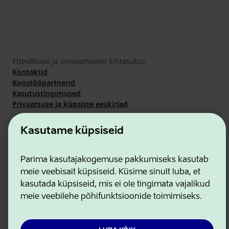
Ettevõtluse ja Innovatsiooni Sihtasutus
Kontaktid
Koostööpartnerid
Kasutustingimused
Privaatsuse ja küpsiste eeskirjad
Kasutame küpsiseid
Parima kasutajakogemuse pakkumiseks kasutab
meie veebisait küpsiseid. Küsime sinult luba, et
kasutada küpsiseid, mis ei ole tingimata vajalikud
meie veebilehe põhifunktsioonide toimimiseks.