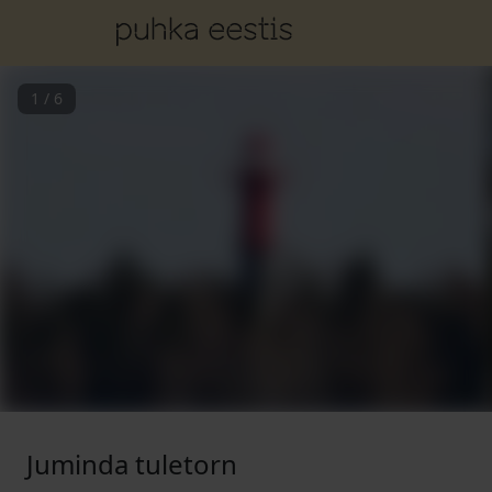
1
/
6
Juminda tuletorn