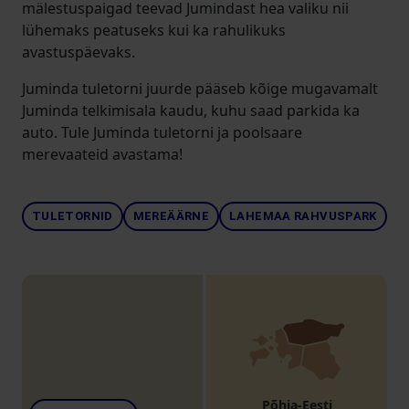
mälestuspaigad teevad Jumindast hea valiku nii
lühemaks peatuseks kui ka rahulikuks
avastuspäevaks.
Juminda tuletorni juurde pääseb kõige mugavamalt
Juminda telkimisala kaudu, kuhu saad parkida ka
auto. Tule Juminda tuletorni ja poolsaare
merevaateid avastama!
TULETORNID
MEREÄÄRNE
LAHEMAA RAHVUSPARK
Põhja-Eesti