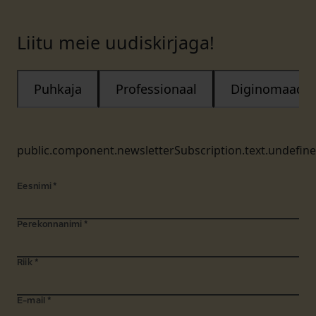
Liitu meie uudiskirjaga!
Puhkaja
Professionaal
Diginomaad
public.component.newsletterSubscription.text.undefin
Eesnimi
*
Perekonnanimi
*
Riik
*
E-mail
*