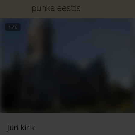
1
/
6
Jüri kirik