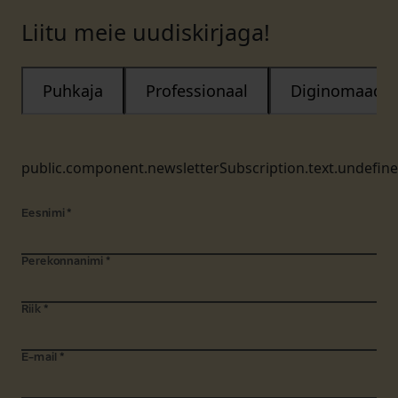
Liitu meie uudiskirjaga!
Puhkaja
Professionaal
Diginomaad
public.component.newsletterSubscription.text.undefin
Eesnimi
*
Perekonnanimi
*
Riik
*
E-mail
*