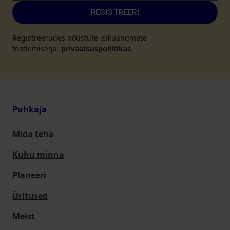
REGISTREERI
Registreerudes nõustute isikuandmete
töötlemisega.
privaatsuspoliitikas
.
Puhkaja
Mida teha
Kuhu minna
Planeeri
Üritused
Meist