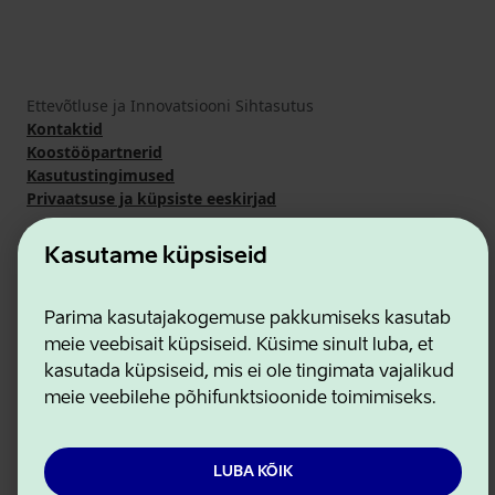
Ettevõtluse ja Innovatsiooni Sihtasutus
Kontaktid
Koostööpartnerid
Kasutustingimused
Privaatsuse ja küpsiste eeskirjad
Kasutame küpsiseid
Parima kasutajakogemuse pakkumiseks kasutab
meie veebisait küpsiseid. Küsime sinult luba, et
kasutada küpsiseid, mis ei ole tingimata vajalikud
meie veebilehe põhifunktsioonide toimimiseks.
LUBA KÕIK