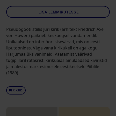
LISA LEMMIKUTESSE
Pseudogooti stiilis Jüri kirik (arhitekt Friedrich Axel
von Howen) paikneb keskaegsel vundamendil.
Unikaalsed on interjööri sisevärvid, mis on eesti
liputoonides. Väga vana kirikukell on aga kogu
Harjumaa üks vanimaid. Vaatamist väärivad
tugipiilaril ratasrist, kirikuaias ainulaadsed kiviristid
ja mälestusmärk esimesele eestikeelsele Piiblile
(1989).
KIRIKUD