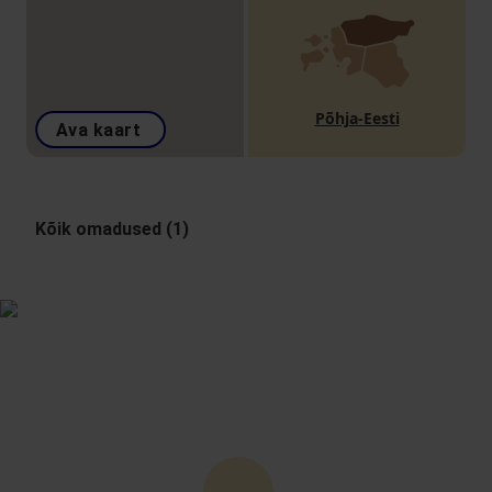
Põhja-Eesti
Ava kaart
Kõik omadused (1)