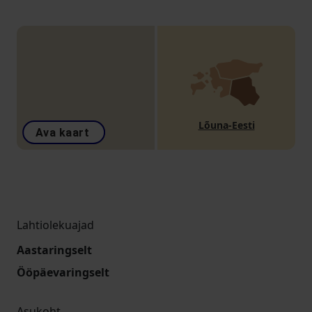
Lõuna-Eesti
Ava kaart
Lahtiolekuajad
Aastaringselt
Ööpäevaringselt
Asukoht