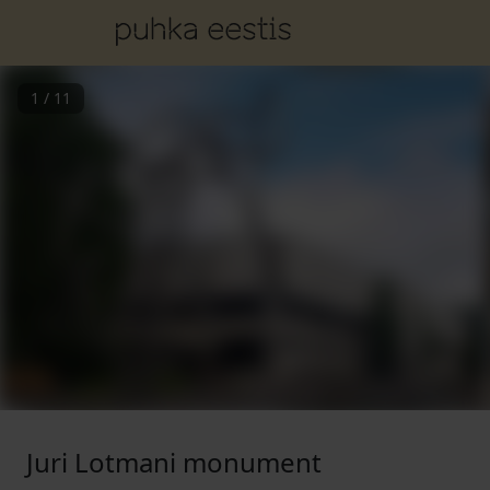
1
/
11
Juri Lotmani monument