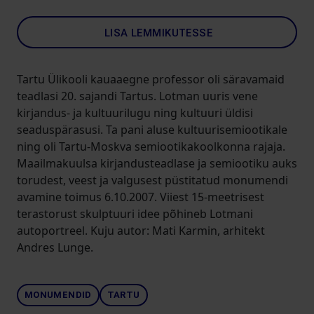
LISA LEMMIKUTESSE
Tartu Ülikooli kauaaegne professor oli säravamaid
teadlasi 20. sajandi Tartus. Lotman uuris vene
kirjandus- ja kultuurilugu ning kultuuri üldisi
seaduspärasusi. Ta pani aluse kultuurisemiootikale
ning oli Tartu-Moskva semiootikakoolkonna rajaja.
Maailmakuulsa kirjandusteadlase ja semiootiku auks
torudest, veest ja valgusest püstitatud monumendi
avamine toimus 6.10.2007. Viiest 15-meetrisest
terastorust skulptuuri idee põhineb Lotmani
autoportreel. Kuju autor: Mati Karmin, arhitekt
Andres Lunge.
MONUMENDID
TARTU