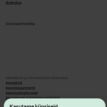
Arendus
Sotsiaalmeedia
Ettevõtluse ja Innovatsiooni Sihtasutus
Kontaktid
Koostööpartnerid
Kasutustingimused
Privaatsuse ja küpsiste eeskirjad
Kasutame küpsiseid