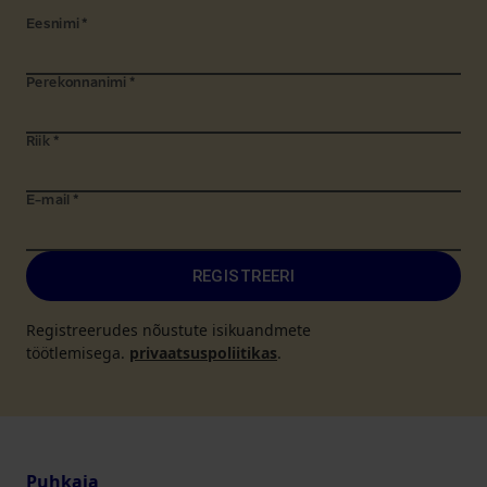
Eesnimi
*
Perekonnanimi
*
Riik
*
E-mail
*
REGISTREERI
Registreerudes nõustute isikuandmete
töötlemisega.
privaatsuspoliitikas
.
Puhkaja