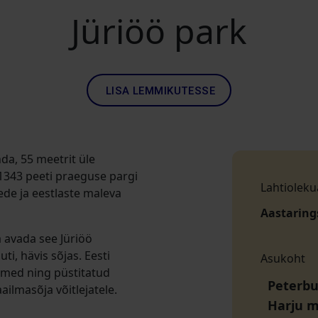
Jüriöö park
LISA LEMMIKUTESSE
da, 55 meetrit üle
1343 peeti praeguse pargi
Lahtioleku
ede ja eestlaste maleva
Aastaring
a avada see Jüriöö
ti, hävis sõjas. Eesti
Asukoht
mmed ning püstitatud
Peterbu
ilmasõja võitlejatele.
Harju 