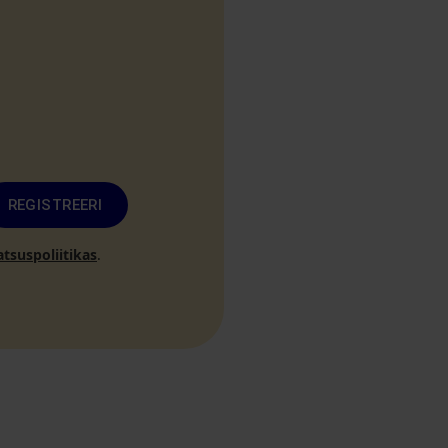
REGISTREERI
atsuspoliitikas
.