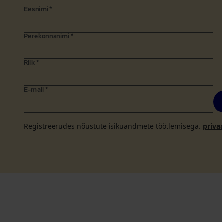
Eesnimi
*
Perekonnanimi
*
Riik
*
E-mail
*
Registreerudes nõustute isikuandmete töötlemisega.
priva