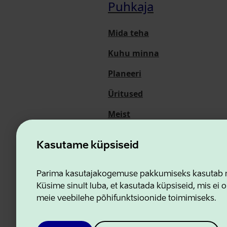
Puhkaja
Mida teha
Kuhu minna
Planeeri
Üritused
Meist
Kasutame küpsiseid
Ettevõtluse ja Innovatsioon
Parima kasutajakogemuse pakkumiseks kasutab me
Küsime sinult luba, et kasutada küpsiseid, mis ei o
meie veebilehe põhifunktsioonide toimimiseks.