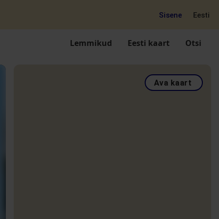
Sisene
Eesti
Lemmikud
Eesti kaart
Otsi
Ava kaart