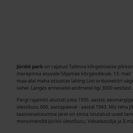
Jüriöö park
on rajatud Tallinna kõrgeimasse piirkon
merepinna asuvale Sõjamäe kõrgendikule. 13. mail 
maa-alal maha otsustav lahing Liivi ordumeistri väg
vahel. Langes erinevatel andmetel ligi 3000 eestlast.
Pargi rajamist alustati juba 1935. aastal, eesmärgig
ülestõusu 600. aastapäeval - aastal 1943. Mis teha jõu
taasiseseisvumise järel on sinna istutatud uued ta
monumendid Jüriöö ülestõusu, Vabadussõja ja II maa