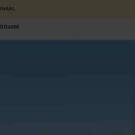
ONAAL
Üritused