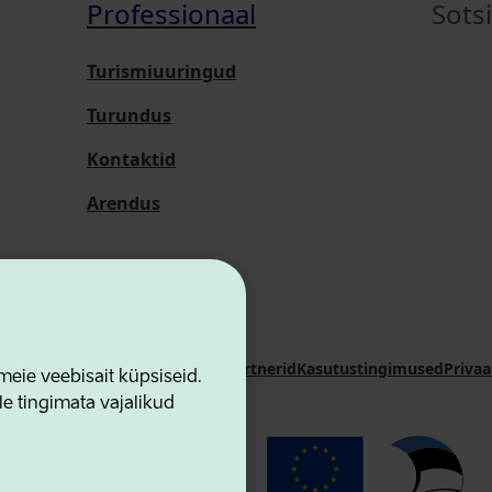
Professionaal
Sots
Turismiuuringud
Turundus
Kontaktid
Arendus
i Sihtasutus
Kontaktid
Koostööpartnerid
Kasutustingimused
Privaa
ie veebisait küpsiseid.
le tingimata vajalikud