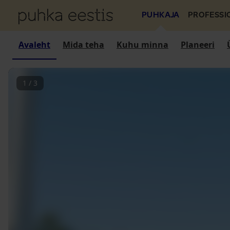
PUHKAJA
PROFESSI
Avaleht
Mida teha
Kuhu minna
Planeeri
1
/
3