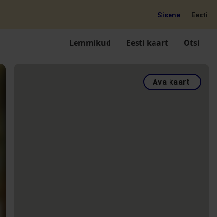
Sisene
Eesti
Lemmikud
Eesti kaart
Otsi
Ava kaart