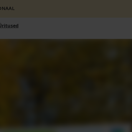
ONAAL
Üritused