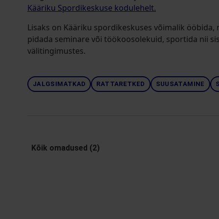
Kääriku Spordikeskuse kodulehelt.
Lisaks on Kääriku spordikeskuses võimalik ööbida,
pidada seminare või töökoosolekuid, sportida nii s
välitingimustes.
JALGSIMATKAD
RATTARETKED
SUUSATAMINE
Kõik omadused (2)