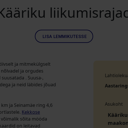
Kääriku liikumisraja
LISA LEMMIKUTESSE
iivselt ja mitmekülgselt
 nõlvadel ja orgudes
Lahtioleku
l suusatada . Suusa-,
adega ja neid läbides jõuad
Aastaring
Asukoht
 km ja Seinamäe ring 4,6
rtlastele.
Kekkose
Kääriku
n võimalik sõita mööda
maako
kaardid on leitavad