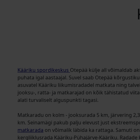
Kääriku spordikeskus
Otepää külje all võimaldab akt
puhata igal aastaajal. Suvel saab Otepää kõrgustiku
asuvatel Kääriku liikumisradadel matkata ning talve
jooksu-, ratta- ja matkarajad on kõik tähistatud viit
alati turvaliselt alguspunkti tagasi.
Matkaradu on kolm - jooksurada 5 km, järvering 2,3
km. Seinamägi pakub palju elevust just ekstreemspo
matkarada
on võimalik läbida ka rattaga. Samuti o
kergliiklusrada Kääriku-Pühajärve-Kääriku. Radade 