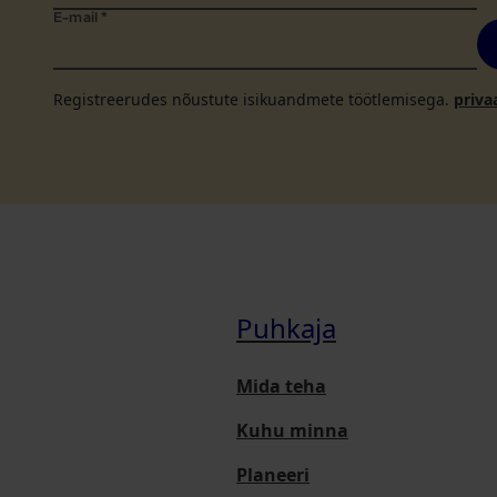
E-mail
*
Registreerudes nõustute isikuandmete töötlemisega.
priva
Puhkaja
Mida teha
Kuhu minna
Planeeri