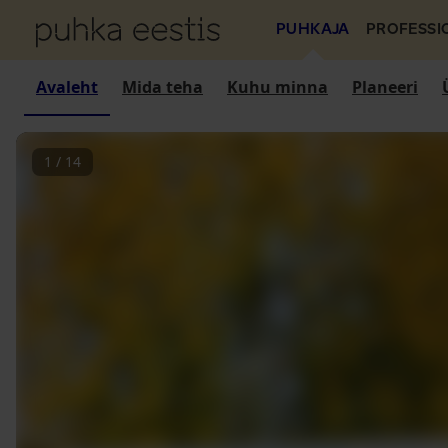
PUHKAJA
PROFESSI
Avaleht
Mida teha
Kuhu minna
Planeeri
1
/
14