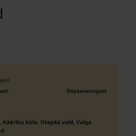
d
ajad
selt
Ööpäevaringselt
, Kääriku küla, Otepää vald, Valga
nd