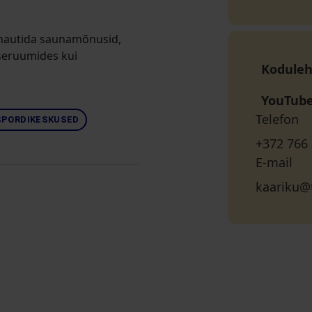
 nautida saunamõnusid,
iseruumides kui
Koduleh
YouTub
Telefon
SPORDIKESKUSED
+372 766
E-mail
kaariku@