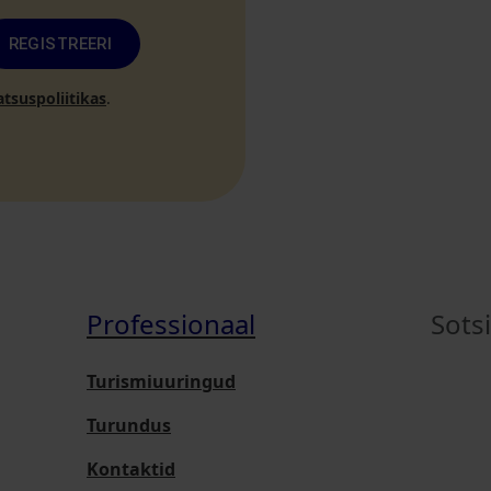
REGISTREERI
atsuspoliitikas
.
Professionaal
Sots
Turismiuuringud
Turundus
Kontaktid