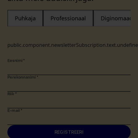
Puhkaja
Professionaal
Diginomaad
public.component.newsletterSubscription.text.undefin
Eesnimi
*
Perekonnanimi
*
Riik
*
E-mail
*
REGISTREERI