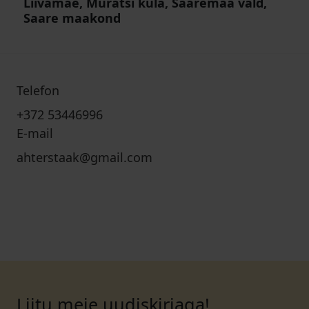
Liivamäe, Muratsi küla, Saaremaa vald,
Saare maakond
Telefon
+372 53446996
E-mail
ahterstaak@gmail.com
Liitu meie uudiskirjaga!