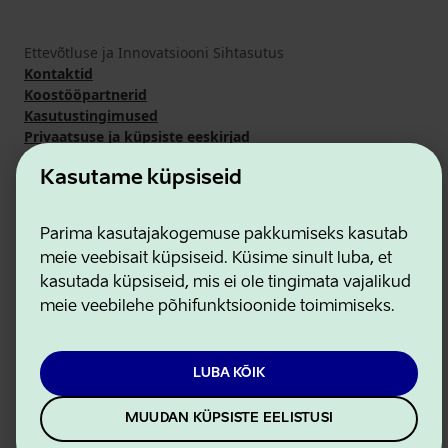
Ettevõtluse ja Innovatsiooni Sihtasutus
Kontaktid
Koostööpartnerid
Kasutustingimused
Privaatsuse ja küpsiste eeskirjad
Kasutame küpsiseid
Parima kasutajakogemuse pakkumiseks kasutab
meie veebisait küpsiseid. Küsime sinult luba, et
kasutada küpsiseid, mis ei ole tingimata vajalikud
meie veebilehe põhifunktsioonide toimimiseks.
LUBA KÕIK
MUUDAN KÜPSISTE EELISTUSI