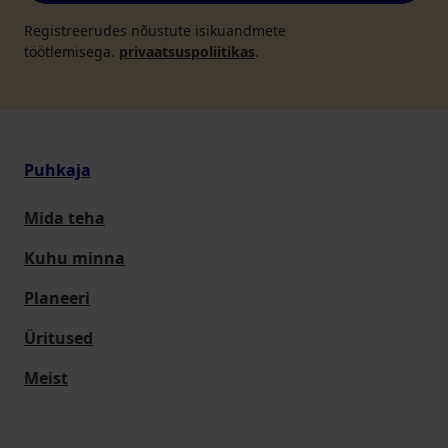
Registreerudes nõustute isikuandmete
töötlemisega.
privaatsuspoliitikas
.
Puhkaja
Mida teha
Kuhu minna
Planeeri
Üritused
Meist