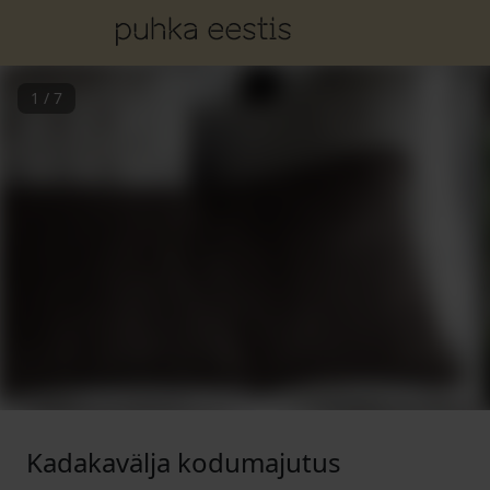
1
/
7
Kadakavälja kodumajutus