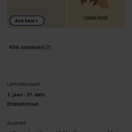
Lääne-Eesti
Ava kaart
Kõik omadused (7)
Lahtiolekuajad
1. jaan - 31. dets
Ettetellimisel
Asukoht