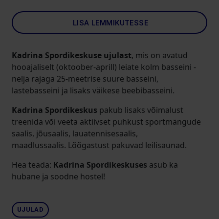
LISA LEMMIKUTESSE
Kadrina Spordikeskuse ujulast
, mis on avatud
hooajaliselt (oktoober-aprill) leiate kolm basseini -
nelja rajaga 25-meetrise suure basseini,
lastebasseini ja lisaks väikese beebibasseini.
Kadrina Spordikeskus
pakub lisaks võimalust
treenida või veeta aktiivset puhkust sportmängude
saalis, jõusaalis, lauatennisesaalis,
maadlussaalis. Lõõgastust pakuvad leilisaunad.
Hea teada:
Kadrina Spordikeskuses
asub ka
hubane ja soodne hostel!
UJULAD