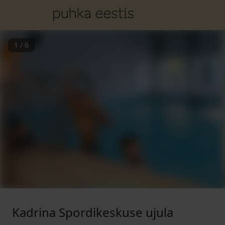
1
/
6
Kadrina Spordikeskuse ujula