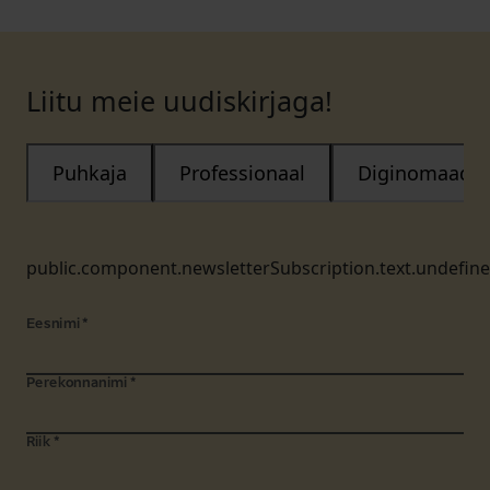
Liitu meie uudiskirjaga!
Puhkaja
Professionaal
Diginomaad
public.component.newsletterSubscription.text.undefin
Eesnimi
*
Perekonnanimi
*
Riik
*