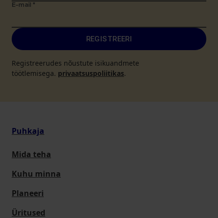
E-mail
*
REGISTREERI
Registreerudes nõustute isikuandmete
töötlemisega.
privaatsuspoliitikas
.
Puhkaja
Mida teha
Kuhu minna
Planeeri
Üritused