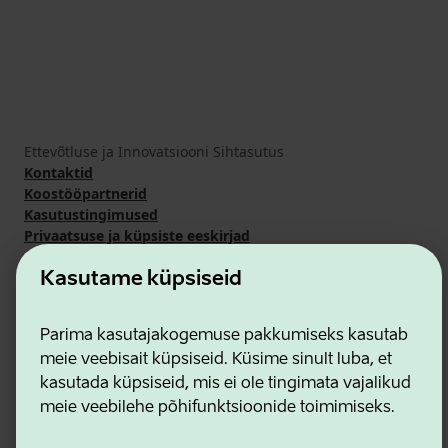
Ettevõtluse ja Innovatsiooni Sihtasutus
Kontaktid
Koostööpartnerid
Kasutustingimused
Privaatsuse ja küpsiste eeskirjad
Kasutame küpsiseid
Parima kasutajakogemuse pakkumiseks kasutab
meie veebisait küpsiseid. Küsime sinult luba, et
kasutada küpsiseid, mis ei ole tingimata vajalikud
meie veebilehe põhifunktsioonide toimimiseks.