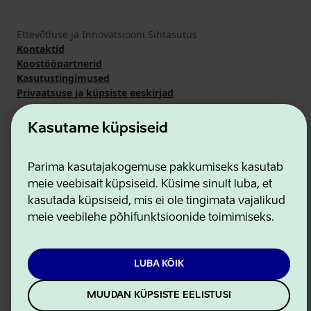
Ettevõtluse ja Innovatsiooni Sihtasutus
Kontaktid
Koostööpartnerid
Kasutustingimused
Privaatsuse ja küpsiste eeskirjad
Kasutame küpsiseid
Parima kasutajakogemuse pakkumiseks kasutab
meie veebisait küpsiseid. Küsime sinult luba, et
kasutada küpsiseid, mis ei ole tingimata vajalikud
meie veebilehe põhifunktsioonide toimimiseks.
LUBA KÕIK
MUUDAN KÜPSISTE EELISTUSI