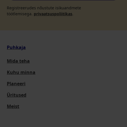
Registreerudes nõustute isikuandmete
töötlemisega.
privaatsuspoliitikas
.
Puhkaja
Mida teha
Kuhu minna
Planeeri
Üritused
Meist