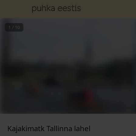
1
/
10
Kajakimatk Tallinna lahel