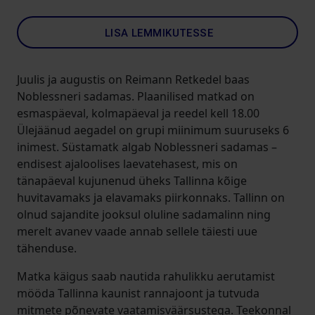
LISA LEMMIKUTESSE
Juulis ja augustis on Reimann Retkedel baas
Noblessneri sadamas. Plaanilised matkad on
esmaspäeval, kolmapäeval ja reedel kell 18.00
Ülejäänud aegadel on grupi miinimum suuruseks 6
inimest. Süstamatk algab Noblessneri sadamas –
endisest ajaloolises laevatehasest, mis on
tänapäeval kujunenud üheks Tallinna kõige
huvitavamaks ja elavamaks piirkonnaks. Tallinn on
olnud sajandite jooksul oluline sadamalinn ning
merelt avanev vaade annab sellele täiesti uue
tähenduse.
Matka käigus saab nautida rahulikku aerutamist
mööda Tallinna kaunist rannajoont ja tutvuda
mitmete põnevate vaatamisväärsustega. Teekonnal