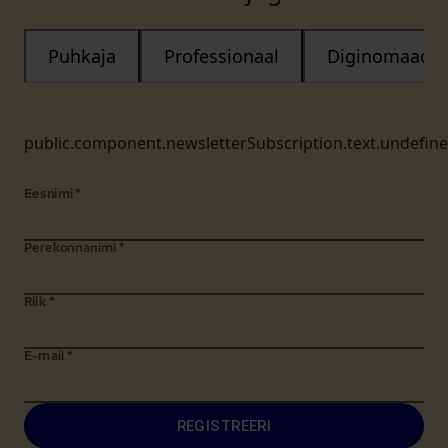
Puhkaja
Professionaal
Diginomaad
public.component.newsletterSubscription.text.undefin
Eesnimi
*
Perekonnanimi
*
Riik
*
E-mail
*
REGISTREERI