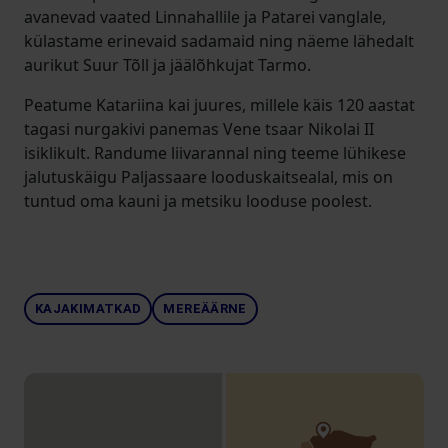
avanevad vaated Linnahallile ja Patarei vanglale,
külastame erinevaid sadamaid ning näeme lähedalt
aurikut Suur Tõll ja jäälõhkujat Tarmo.
Peatume Katariina kai juures, millele käis 120 aastat
tagasi nurgakivi panemas Vene tsaar Nikolai II
isiklikult. Randume liivarannal ning teeme lühikese
jalutuskäigu Paljassaare looduskaitsealal, mis on
tuntud oma kauni ja metsiku looduse poolest.
KAJAKIMATKAD
MEREÄÄRNE